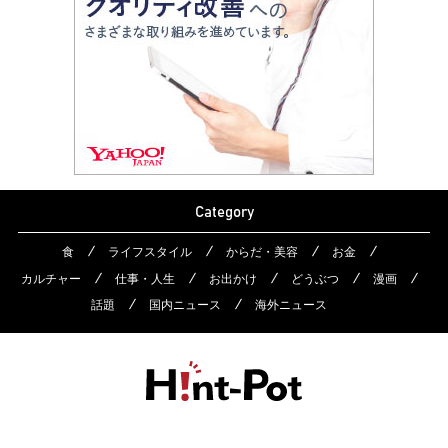
Category
食
ライフスタイル
からだ・美容
お金
カルチャー
仕事・人生
お出かけ
どうぶつ
漫画
話題
国内ニュース
海外ニュース