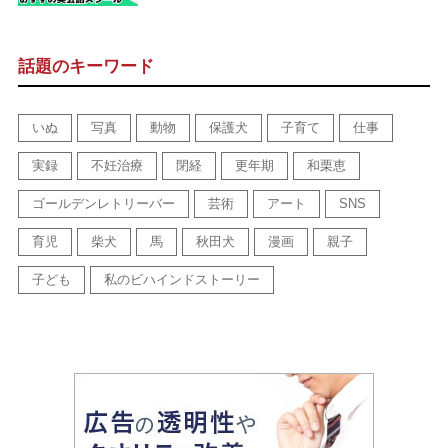
話題のキーワード
いぬ
写真
動物
保護犬
子育て
仕事
実録
不妊治療
閉経
更年期
和栗恵
ゴールデンレトリーバー
芸術
アート
SNS
育児
柴犬
馬
秋田犬
漫画
親子
子ども
私のビハインドストーリー