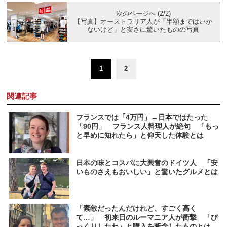
次のページへ (2/2)
【写真】オーストラリア人が「半額まではいか
ないけど」と安さに驚いたものの写真
1
2
関連記事
フランスでは「4万円」→日本ではたった
「90円」 フランス人料理人が絶句 「もっ
と早めに知れたら」と仰天した体験とは
日本の味とコスパに大興奮のドイツ人 「安
いものさえもおいしい」と驚いたグルメとは
「素敵だったんだけれど、すごく高く
て…」 初来日のルーマニア人が衝撃 「び
っくりしたわ」と購入を断念したものとは