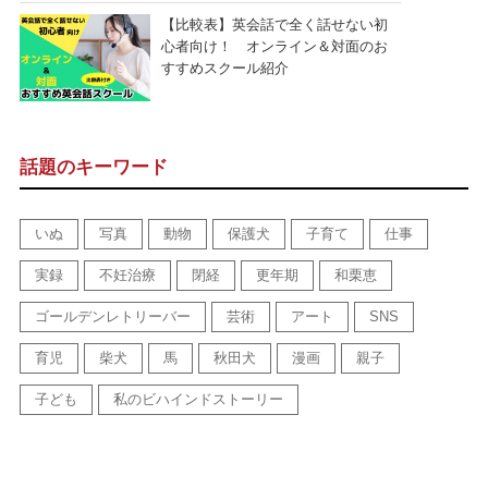
【比較表】英会話で全く話せない初
心者向け！ オンライン＆対面のお
すすめスクール紹介
話題のキーワード
いぬ
写真
動物
保護犬
子育て
仕事
実録
不妊治療
閉経
更年期
和栗恵
ゴールデンレトリーバー
芸術
アート
SNS
育児
柴犬
馬
秋田犬
漫画
親子
子ども
私のビハインドストーリー