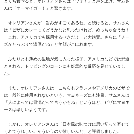
とくち食べると、オレリアンさんは「ワォ！」と声を上げ、サムさ
んは「オーマイガー！」と驚きます。
オレリアンさんが「旨みがすごくあるね」と続けると、サムさん
は「ピザにカレーってどうかなと思ったけれど、めっちゃ合うね！
これ、アメリカでも採用するべきだよ」と大絶賛。さらに「チー
ズがたっぷりで濃厚だね」と笑顔がこぼれます。
ふたりとも薄めの生地が気に入った様子。アメリカなどでは邪道
とされる、トッピングのコーンにも好意的な反応を見せていまし
た。
また、オレリアンさんは、こちらもフランスやアメリカのピザで
は一般的に使用されないという、マヨネーズにも注目。サムさんは
「人によっては冒涜だって言うかもね」というほど、ピザにマヨネ
ーズは珍しいようです。
しかし、オレリアンさんは「日本風の味つけに思い切って寄せて
くれてうれしい。そういうのが欲しいんだ」と評価しました。