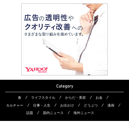
Category
食
ライフスタイル
からだ・美容
お金
カルチャー
仕事・人生
お出かけ
どうぶつ
漫画
話題
国内ニュース
海外ニュース