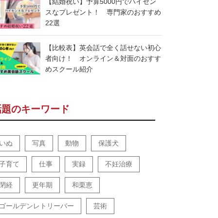
【結婚祝い】予算5000円でハイセン
スなプレゼント！ 専門家のおすすめ
22選
【比較表】英会話で全く話せない初心
者向け！ オンライン＆対面のおすす
めスクール紹介
話題のキーワード
いぬ
写真
動物
保護犬
子育て
仕事
実録
不妊治療
閉経
更年期
和栗恵
ゴールデンレトリーバー
芸術