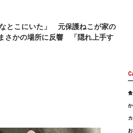
なとこにいた」 元保護ねこが家の
まさかの場所に反響 「隠れ上手す
C
食
か
カ
お