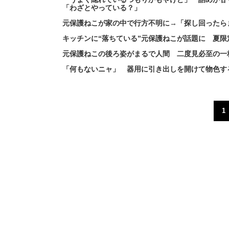
「わざとやっている？」
元保護ねこが家の中で行方不明に→「探し回ったら
キッチンに“落ちている”元保護ねこが話題に 夏
元保護ねこの後ろ姿がまるで人間 二度見必至の一
「何もないニャ」 器用に引き出しを開けて物色する
1