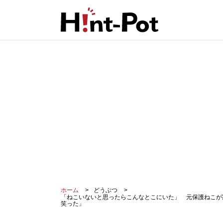
ホーム
どうぶつ
「ねこいないと思ったらこんなとこにいた」 元保護ねこが
笑った」