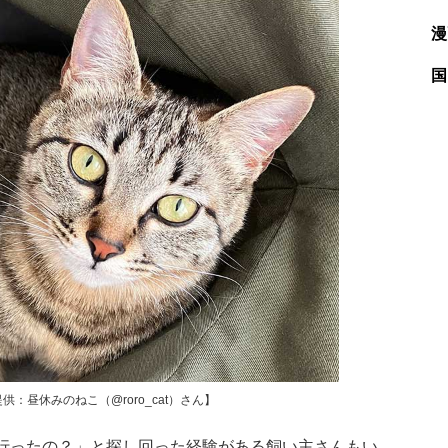
漫
国
昼休みのねこ（@roro_cat）さん】
行ったの？」と探し回った経験がある飼い主さんもい