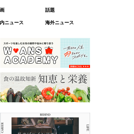
画
話題
内ニュース
海外ニュース