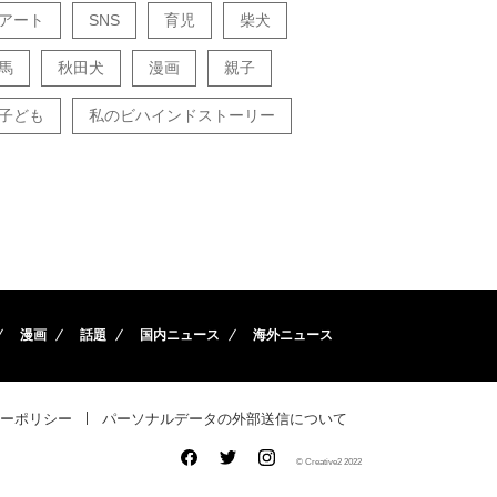
アート
SNS
育児
柴犬
馬
秋田犬
漫画
親子
子ども
私のビハインドストーリー
漫画
話題
国内ニュース
海外ニュース
ーポリシー
パーソナルデータの外部送信について
© Creative2 2022