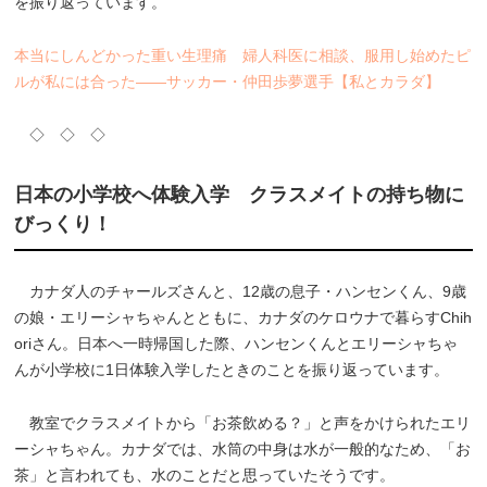
を振り返っています。
本当にしんどかった重い生理痛 婦人科医に相談、服用し始めたピ
ルが私には合った――サッカー・仲田歩夢選手【私とカラダ】
◇ ◇ ◇
日本の小学校へ体験入学 クラスメイトの持ち物に
びっくり！
カナダ人のチャールズさんと、12歳の息子・ハンセンくん、9歳
の娘・エリーシャちゃんとともに、カナダのケロウナで暮らすChih
oriさん。日本へ一時帰国した際、ハンセンくんとエリーシャちゃ
んが小学校に1日体験入学したときのことを振り返っています。
教室でクラスメイトから「お茶飲める？」と声をかけられたエリ
ーシャちゃん。カナダでは、水筒の中身は水が一般的なため、「お
茶」と言われても、水のことだと思っていたそうです。