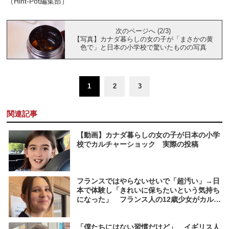
（Hint-Pot編集部）
次のページへ (2/3)
【写真】カナダ暮らしの女の子が「まさかの黄
色で」と日本の小学校で驚いたものの写真
1
2
3
関連記事
【動画】カナダ暮らしの女の子が日本の小学
校でカルチャーショック 実際の投稿
フランスではやらないせいで「超汚い」→日
本で体験し「きれいに保ちたいという気持ち
になった」 フランス人の12歳少女がカルチ
ャーショックを受けた日本の習慣とは
「僕たちにはない習慣だけど」 イギリス人