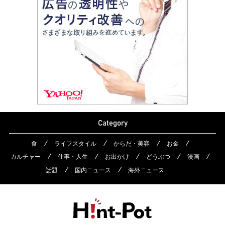
Category
食
ライフスタイル
からだ・美容
お金
カルチャー
仕事・人生
お出かけ
どうぶつ
漫画
話題
国内ニュース
海外ニュース