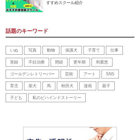
すすめスクール紹介
話題のキーワード
いぬ
写真
動物
保護犬
子育て
仕事
実録
不妊治療
閉経
更年期
和栗恵
ゴールデンレトリーバー
芸術
アート
SNS
育児
柴犬
馬
秋田犬
漫画
親子
子ども
私のビハインドストーリー