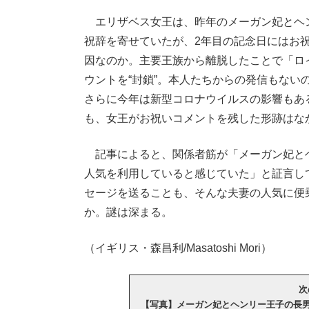
エリザベス女王は、昨年のメーガン妃とヘン
祝辞を寄せていたが、2年目の記念日にはお祝
因なのか。主要王族から離脱したことで「ロ
ウントを“封鎖”。本人たちからの発信もな
さらに今年は新型コロナウイルスの影響もあ
も、女王がお祝いコメントを残した形跡はな
記事によると、関係者筋が「メーガン妃と
人気を利用していると感じていた」と証言し
セージを送ることも、そんな夫妻の人気に便
か。謎は深まる。
（イギリス・森昌利/Masatoshi Mori）
次
【写真】メーガン妃とヘンリー王子の長