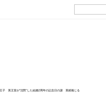
王子 英王室が“沈黙”した結婚2周年の記念日の謎 英紙報じる