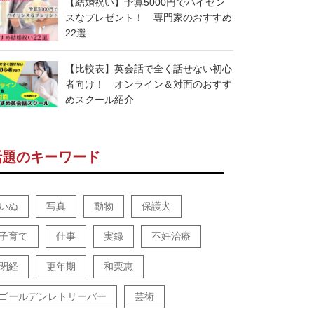
【結婚祝い】予算5000円でハイセン
スなプレゼント！ 専門家のおすすめ
22選
【比較表】英会話で全く話せない初心
者向け！ オンライン＆対面のおすす
めスクール紹介
話題のキーワード
いぬ
写真
動物
保護犬
子育て
仕事
実録
不妊治療
閉経
更年期
和栗恵
ゴールデンレトリーバー
芸術