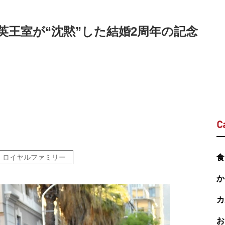
王室が“沈黙”した結婚2周年の記念
C
ロイヤルファミリー
食
か
カ
お