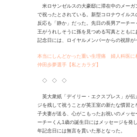
米ロサンゼルスの大豪邸に滞在中のメーガン
で祝ったとされている。新型コロナウイルス
反応も「静か」だった。先日の長男アーチー
王がうれしそうに孫を見つめる写真とともに
記念日には、ロイヤルメンバーからの祝辞が
本当にしんどかった重い生理痛 婦人科医に
仲田歩夢選手【私とカラダ】
◇ ◇ ◇
英大衆紙「デイリー・エクスプレス」が伝え
ジを残して祝うことが英王室の新たな慣習と
子夫妻が送る、心がこもったお祝いのメッセ
ーチーくん1歳の誕生日にはメッセージを発
年記念日には無言を貫いた形となった。