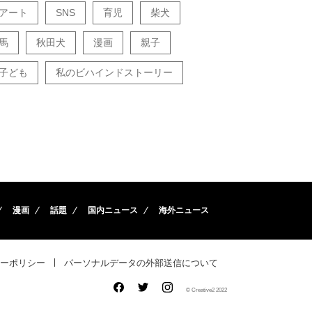
アート
SNS
育児
柴犬
馬
秋田犬
漫画
親子
子ども
私のビハインドストーリー
漫画
話題
国内ニュース
海外ニュース
ーポリシー
パーソナルデータの外部送信について
© Creative2 2022