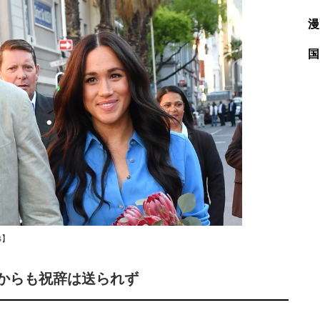
漫
国
s】
からも祝辞は送られず