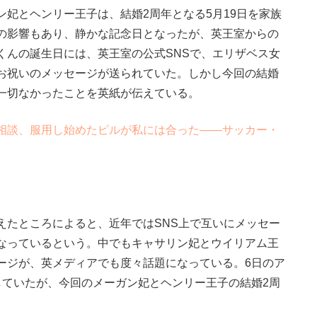
妃とヘンリー王子は、結婚2周年となる5月19日を家族
の影響もあり、静かな記念日となったが、英王室からの
くんの誕生日には、英王室の公式SNSで、エリザベス女
お祝いのメッセージが送られていた。しかし今回の結婚
一切なかったことを英紙が伝えている。
相談、服用し始めたピルが私には合った――サッカー・
たところによると、近年ではSNS上で互いにメッセー
なっているという。中でもキャサリン妃とウイリアム王
ージが、英メディアでも度々話題になっている。6日のア
していたが、今回のメーガン妃とヘンリー王子の結婚2周