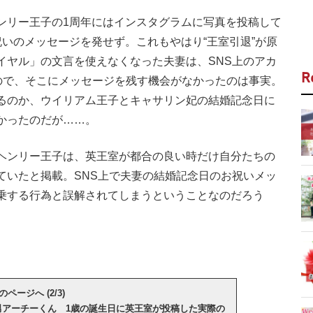
リー王子の1周年にはインスタグラムに写真を投稿して
いのメッセージを発せず。これもやはり“王室引退”が原
イヤル」の文言を使えなくなった夫妻は、SNS上のアカ
R
いので、そこにメッセージを残す機会がなかったのは事実。
るのか、ウイリアム王子とキャサリン妃の結婚記念日に
かったのだが……。
ヘンリー王子は、英王室が都合の良い時だけ自分たちの
ていたと掲載。SNS上で夫妻の結婚記念日のお祝いメッ
乗する行為と誤解されてしまうということなのだろう
のページへ (2/3)
男アーチーくん 1歳の誕生日に英王室が投稿した実際の