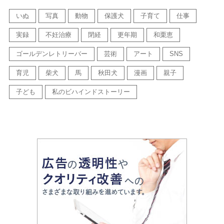
いぬ
写真
動物
保護犬
子育て
仕事
実録
不妊治療
閉経
更年期
和栗恵
ゴールデンレトリーバー
芸術
アート
SNS
育児
柴犬
馬
秋田犬
漫画
親子
子ども
私のビハインドストーリー