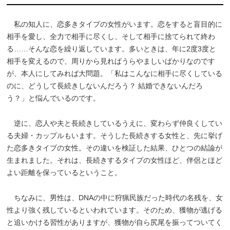
私の知人に、恋多きタイプの女性がいます。恋をすると盲目的に
相手を愛し、全力で相手に尽くし、そして相手に捨てられて終わ
る……そんな恋を繰り返しています。多いときは、年に2度3度と
相手を変えるので、周りから見ればうらやましいばかりなのです
が、本人にしてみれば大問題。「私はこんなに相手に尽くしている
のに、どうして長続きしないんだろう？ 結婚できないんだろ
う？」と悩んでいるのです。
逆に、恋人や夫と長続きしているうえに、変わらず仲良くしてい
る夫婦・カップルもいます。そうした長続きする女性と、先に挙げ
た恋多きタイプの女性。その違いを検証した結果、ひとつの結論が
生まれました。それは、長続きするタイプの女性ほど、伴侶とほど
よい距離を保っているということ。
ちなみに、男性は、DNAの中に狩猟民族だった時代の名残を、女
性より強く残しているといわれています。そのため、獲物が逃げる
と追いかける習性がありますが、獲物が自ら尻尾を振ってついてく