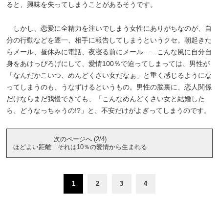
ると、興味を失ってしまうことがあるそうです。
しかし、恋愛に全精力を注いでしまう女性にありがちなのが、自
分の行動などを逐一、相手に報告してしまうというクセ。朝起きた
らメール、昼休みに電話、夜寝る前にメール……こんな風に自分自
身をあけっぴろげにして、愛情100％で迫ってしまっては、男性が
「なんだかこいつ、めんどくさい女だなぁ」と重く感じるようにな
ってしまうのも、うなずけるというもの。男性の脳裏に、恋人関係
だけならまだ我慢できても、「こんなめんどくさい女と結婚した
ら、どうなっちゃうの!?」と、不安だけがよぎってしまうのです。
次のページへ (2/4)
ほどよい距離 それは10％の愛情から生まれる
1
2
3
4