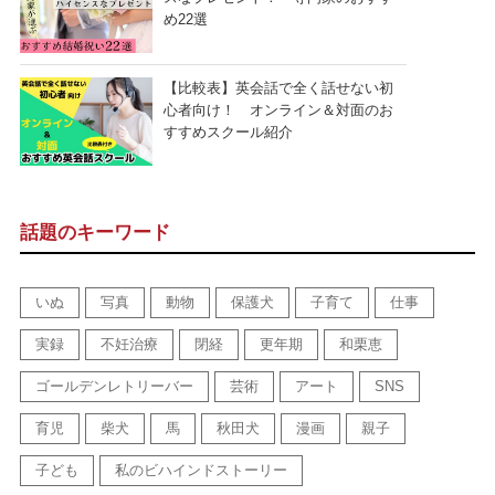
め22選
【比較表】英会話で全く話せない初
心者向け！ オンライン＆対面のお
すすめスクール紹介
話題のキーワード
いぬ
写真
動物
保護犬
子育て
仕事
実録
不妊治療
閉経
更年期
和栗恵
ゴールデンレトリーバー
芸術
アート
SNS
育児
柴犬
馬
秋田犬
漫画
親子
子ども
私のビハインドストーリー