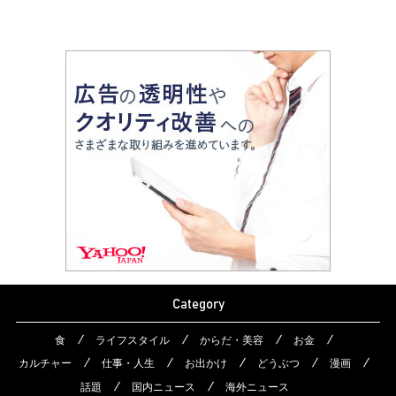
Category
食
ライフスタイル
からだ・美容
お金
カルチャー
仕事・人生
お出かけ
どうぶつ
漫画
話題
国内ニュース
海外ニュース