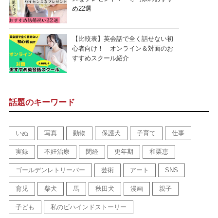
め22選
【比較表】英会話で全く話せない初
心者向け！ オンライン＆対面のお
すすめスクール紹介
話題のキーワード
いぬ
写真
動物
保護犬
子育て
仕事
実録
不妊治療
閉経
更年期
和栗恵
ゴールデンレトリーバー
芸術
アート
SNS
育児
柴犬
馬
秋田犬
漫画
親子
子ども
私のビハインドストーリー