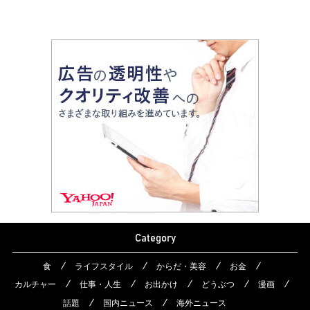
Category
食
ライフスタイル
からだ・美容
お金
カルチャー
仕事・人生
お出かけ
どうぶつ
漫画
話題
国内ニュース
海外ニュース