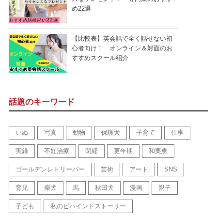
め22選
【比較表】英会話で全く話せない初
心者向け！ オンライン＆対面のお
すすめスクール紹介
話題のキーワード
いぬ
写真
動物
保護犬
子育て
仕事
実録
不妊治療
閉経
更年期
和栗恵
ゴールデンレトリーバー
芸術
アート
SNS
育児
柴犬
馬
秋田犬
漫画
親子
子ども
私のビハインドストーリー