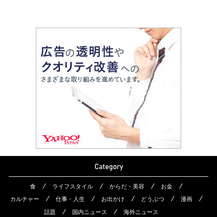
Category
食
ライフスタイル
からだ・美容
お金
カルチャー
仕事・人生
お出かけ
どうぶつ
漫画
話題
国内ニュース
海外ニュース