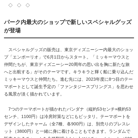
◇ ◇ ◇
パーク内最大のショップで新しいスペシャルグッズ
が登場
スペシャルグッズの販売は、東京ディズニーシー内最大のショッ
プ「エンポーリオ」で6月1日からスタート。「ミッキーマウスと
仲間たちが、東京ディズニーシー20周年の思い出を胸に新たな旅
へと出航する」がそのテーマです。キラキラと輝く船に乗り込んだ
ミッキーマウスと仲間たち。進む先には、2023年度に8つ目のテー
マポートとして誕生予定の「ファンタジースプリングス」を思わせ
る風景が淡く描かれています。
7つのテーマポートが描かれたバンダナ（縦約53センチ×横約53
センチ、1100円）は冷房対策などにもピッタリ。テーマポートを
デザインしたチャーム（全7種、各900円）は、別売りのブレスレ
ット（3800円）と一緒に身に着けることもできます。ランダムで