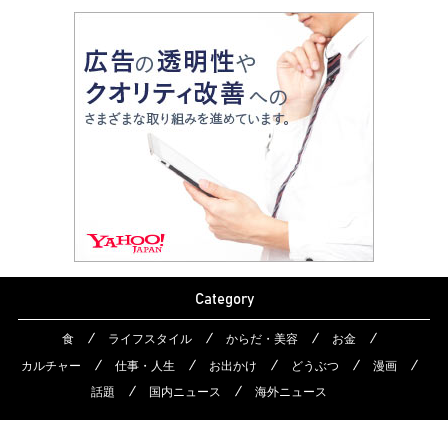
Category
食
ライフスタイル
からだ・美容
お金
カルチャー
仕事・人生
お出かけ
どうぶつ
漫画
話題
国内ニュース
海外ニュース