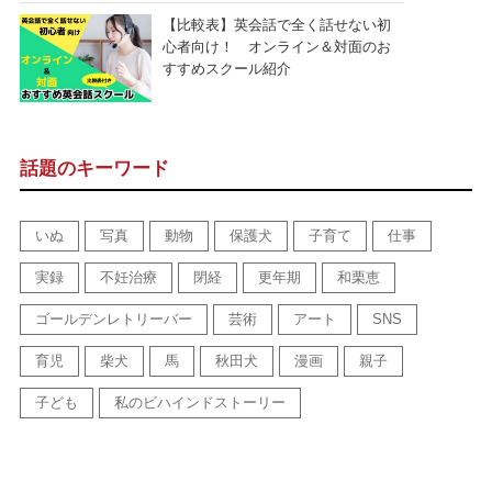
【比較表】英会話で全く話せない初
心者向け！ オンライン＆対面のお
すすめスクール紹介
話題のキーワード
いぬ
写真
動物
保護犬
子育て
仕事
実録
不妊治療
閉経
更年期
和栗恵
ゴールデンレトリーバー
芸術
アート
SNS
育児
柴犬
馬
秋田犬
漫画
親子
子ども
私のビハインドストーリー