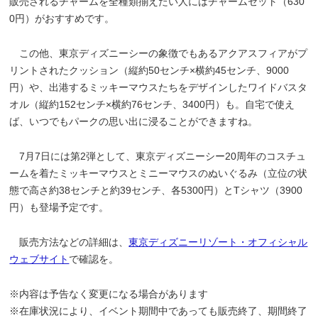
販売されるチャームを全種類揃えたい人にはチャームセット（630
0円）がおすすめです。
この他、東京ディズニーシーの象徴でもあるアクアスフィアがプ
リントされたクッション（縦約50センチ×横約45センチ、9000
円）や、出港するミッキーマウスたちをデザインしたワイドバスタ
オル（縦約152センチ×横約76センチ、3400円）も。自宅で使え
ば、いつでもパークの思い出に浸ることができますね。
7月7日には第2弾として、東京ディズニーシー20周年のコスチュ
ームを着たミッキーマウスとミニーマウスのぬいぐるみ（立位の状
態で高さ約38センチと約39センチ、各5300円）とTシャツ（3900
円）も登場予定です。
販売方法などの詳細は、
東京ディズニーリゾート・オフィシャル
ウェブサイト
で確認を。
※内容は予告なく変更になる場合があります
※在庫状況により、イベント期間中であっても販売終了、期間終了