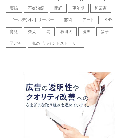
実録
不妊治療
閉経
更年期
和栗恵
ゴールデンレトリーバー
芸術
アート
SNS
育児
柴犬
馬
秋田犬
漫画
親子
子ども
私のビハインドストーリー