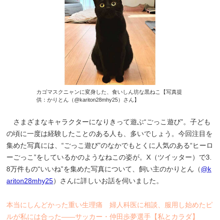
カゴマスクニャンに変身した、食いしん坊な黒ねこ【写真提
供：かりとん（@kariton28mhy25）さん】
さまざまなキャラクターになりきって遊ぶ“ごっこ遊び”。子ども
の頃に一度は経験したことのある人も、多いでしょう。今回注目を
集めた写真には、“ごっこ遊び”のなかでもとくに人気のある“ヒーロ
ーごっこ”をしているかのようなねこの姿が。X（ツイッター）で3.
8万件もの“いいね”を集めた写真について、飼い主のかりとん（
@k
ariton28mhy25
）さんに詳しいお話を伺いました。
本当にしんどかった重い生理痛 婦人科医に相談、服用し始めたピ
ルが私には合った――サッカー・仲田歩夢選手【私とカラダ】