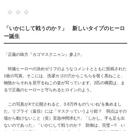
◇ ◇ ◇
「いかにして戦うのか？」 新しいタイプのヒーロ
ー誕生
「正義の味方『カゴマスクニャン』参上!!」
特撮ヒーローの決めゼリフのようなコメントとともに投稿された
1枚の写真。そこには、洗濯カゴの穴からこちらを覗く黒ねこと、
物陰からそれを見守るねこの姿が写っています。2匹の構図は、ま
るで正義のヒーローと守られるヒロインのよう。
この写真がXで公開されると、3.8万件もの“いいね”を集めまし
た。リプライ（返信）には「マスクっていうより鎧？ 弱点はその
場から動けないこと（笑）至急仲間求む!!」「しかし、手も足も出
ないのであった」「いかにして戦うのか？ 防御は、完璧～!! い