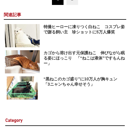
関連記事
特撮ヒーローに凍りつく白ねこ コスプレ姿
で謝る飼い主 珍ショットに5万人爆笑
カゴから溶け出す元保護ねこ 伸びながら眠
る姿にほっこり 「“ねこは液体”ですもんね
ー」
“黒ねこのカゴ盛り”に10万人が胸キュン
「3ニャンちゃん幸せそう」
Category