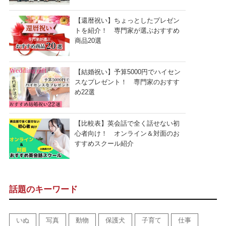
【還暦祝い】ちょっとしたプレゼン
トを紹介！ 専門家が選ぶおすすめ
商品20選
【結婚祝い】予算5000円でハイセン
スなプレゼント！ 専門家のおすす
め22選
【比較表】英会話で全く話せない初
心者向け！ オンライン＆対面のお
すすめスクール紹介
話題のキーワード
いぬ
写真
動物
保護犬
子育て
仕事