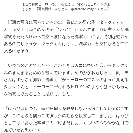
まるで特撮ヒーローのようなねこと、守られるヒロインのよ
うなねこ【写真提供：かりとん（@kariton28mhy25）さん】
話題の写真に写っているのは、黒ねこの男の子「タック」くん
と、キジトラねこの女の子「はっぴ」ちゃんです。飼い主さんが洗
濯物をたたみ終わって空っぽになった洗濯カゴには、特別な魅力が
あるのでしょうか。タックくんは毎回、洗濯カゴが空になると中に
入るのだそう。
いつものことでしたが、このときはカゴに空いた穴からタックく
んのまんまるおめめが覗いています。その姿がおもしろく、飼い主
さんはすかさず撮影。洗濯カゴがヒーローのマスクのように見える
タックくんと、ヒーローに守られるヒロインのようなはっぴちゃん
を写真に収めることに成功しました。
「はっぴはいつも、隅から周りを観察しながら過ごしているのです
が、このときも隅っこでタックの動きを観察していました。はっぴ
としては『あなた本当にカゴ好きだねぇ』くらいの冷ややかな目で
見ていたと思います」