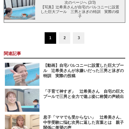
次のページへ (2/3)
【写真】辻希美さんが自宅のバルコニーに設置
した巨大プール 三男と泳ぎの特訓 実際の様
子
1
2
3
関連記事
【動画】自宅バルコニーに設置した巨大プー
ル 辻希美さんが水嫌いだった三男と泳ぎの
特訓 実際の投稿
「子育て神すぎ」 辻希美さん 自宅の巨大
プールで三男と全力で遊ぶ姿に称賛の声続出
息子「ママでも受からない」 辻希美さん、
中学受験に悩む次男に返した言葉とは 親子
関係に羨望の声