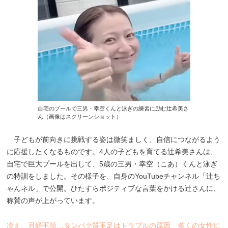
自宅のプールで三男・幸空くんと泳ぎの練習に励む辻希美さ
ん（画像はスクリーンショット）
子どもが前向きに挑戦する姿は微笑ましく、自信につながるよう
に応援したくなるものです。4人の子どもを育てる辻希美さんは、
自宅で巨大プールを出して、5歳の三男・幸空（こあ）くんと泳ぎ
の特訓をしました。その様子を、自身のYouTubeチャンネル「辻ち
ゃんネル」で公開。ひたすらポジティブな言葉をかける辻さんに、
称賛の声が上がっています。
冷え、月経不順…タンパク質不足はトラブルの原因 多くの女性に