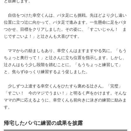
と鼓舞します。
自信をつけた幸空くんは、バタ足にも挑戦。先ほどより少し遠い
位置に立つ辻に向かって、バタ足で進みます。一生懸命に足をバタ
つかせ、目標をクリアしました。その姿に、「すごいじゃん！ ま
じですごいよ！」と辻さんも大喜びです。
ママからの励ましもあり、幸空くんはますますやる気に。「もう
ちょっと奥行って！」と辻さんに立ち位置を指示します。しかし、
辻さんはもう少し段階を踏むことに。「もうちょっと練習して」
と、焦らずゆっくり練習するよう促しました。
少しずつ上達する幸空くんをひたすら褒める辻さん。「完璧」
「すごい！ 今のマジでうまい！」と明るく声をかけます。そんな
ママの声に応えるように、幸空くんも前向きに泳ぎの練習に励みま
す。
帰宅したパパに練習の成果を披露