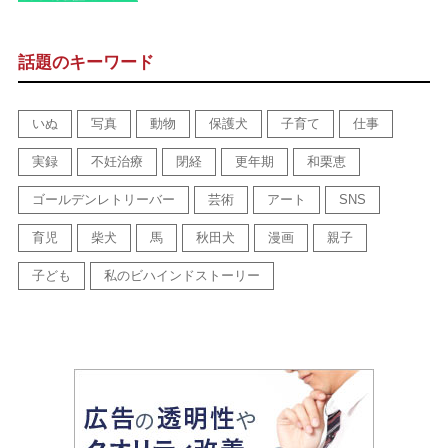
話題のキーワード
いぬ
写真
動物
保護犬
子育て
仕事
実録
不妊治療
閉経
更年期
和栗恵
ゴールデンレトリーバー
芸術
アート
SNS
育児
柴犬
馬
秋田犬
漫画
親子
子ども
私のビハインドストーリー