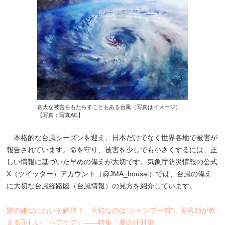
甚大な被害をもたらすこともある台風（写真はイメージ）
【写真：写真AC】
本格的な台風シーズンを迎え、日本だけでなく世界各地で被害が
報告されています。命を守り、被害を少しでも小さくするには、正
しい情報に基づいた早めの備えが大切です。気象庁防災情報の公式
X（ツイッター）アカウント（@JMA_bousai）では、台風の備え
に大切な台風経路図（台風情報）の見方を紹介しています。
髪の嫌なにおいを解消！ 大切なのは“シャンプー前”…美容師が教
える正しい「ヘアケア」――特集「夏の汗対策」