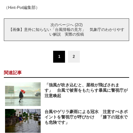
（Hint-Pot編集部）
次のページへ (2/2)
【画像】意外に知らない「台風情報の見方」 気象庁のわかりやす
い解説 実際の投稿
1
2
関連記事
「強風が吹き込むと、屋根が飛ばされま
す」 台風で被害をもたらす暴風に警視庁が
注意喚起
台風やゲリラ豪雨による冠水 注意すべきポ
イントを警視庁が呼びかけ 「膝下の冠水で
も危険です」