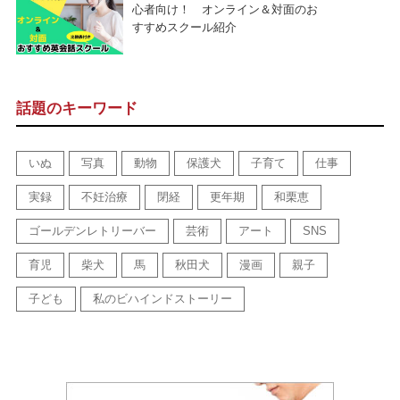
心者向け！ オンライン＆対面のお
すすめスクール紹介
話題のキーワード
いぬ
写真
動物
保護犬
子育て
仕事
実録
不妊治療
閉経
更年期
和栗恵
ゴールデンレトリーバー
芸術
アート
SNS
育児
柴犬
馬
秋田犬
漫画
親子
子ども
私のビハインドストーリー