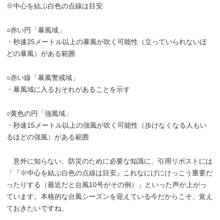
※中心を結ぶ白色の点線は目安
○赤い円「暴風域」
・秒速25メートル以上の暴風が吹く可能性（立っていられないほ
どの暴風）がある範囲
○赤い線「暴風警戒域」
・暴風域に入るおそれがあることを示す
○黄色の円「強風域」
・秒速15メートル以上の強風が吹く可能性（歩けなくなる人もい
るほどの強風）がある範囲
意外に知らない、防災のために必要な知識に、引用リポストには
「『※中心を結ぶ白色の点線は目安』これなにげにけっこう重要だ
ったりする（最近だと台風10号がその例）」といった声が上がっ
ています。本格的な台風シーズンを迎えている今だからこそ、覚え
ておきたいですね。