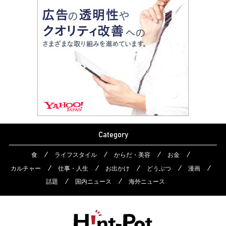
Category
食
ライフスタイル
からだ・美容
お金
カルチャー
仕事・人生
お出かけ
どうぶつ
漫画
話題
国内ニュース
海外ニュース