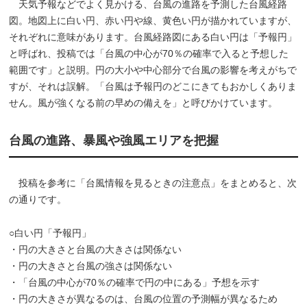
天気予報などでよく見かける、台風の進路を予測した台風経路
図。地図上に白い円、赤い円や線、黄色い円が描かれていますが、
それぞれに意味があります。台風経路図にある白い円は「予報円」
と呼ばれ、投稿では「台風の中心が70％の確率で入ると予想した
範囲です」と説明。円の大小や中心部分で台風の影響を考えがちで
すが、それは誤解。「台風は予報円のどこにきてもおかしくありま
せん。風が強くなる前の早めの備えを」と呼びかけています。
台風の進路、暴風や強風エリアを把握
投稿を参考に「台風情報を見るときの注意点」をまとめると、次
の通りです。
○白い円「予報円」
・円の大きさと台風の大きさは関係ない
・円の大きさと台風の強さは関係ない
・「台風の中心が70％の確率で円の中にある」予想を示す
・円の大きさが異なるのは、台風の位置の予測幅が異なるため