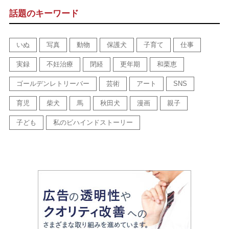
話題のキーワード
いぬ
写真
動物
保護犬
子育て
仕事
実録
不妊治療
閉経
更年期
和栗恵
ゴールデンレトリーバー
芸術
アート
SNS
育児
柴犬
馬
秋田犬
漫画
親子
子ども
私のビハインドストーリー