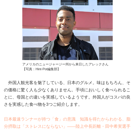
アメリカのニュージャージー州から来日したアレックさん
【写真：Hint-Pot編集部】
外国人観光客を魅了している、日本のグルメ。味はもちろん、そ
の価格に驚く人も少なくありません。手頃においしく食べられるこ
とに、母国との違いを実感しているようです。外国人がコスパの良
さを実感した食べ物を3つご紹介します。
日本最速ランナーが持つ「食」の意識 知識を得たからわかる、脂
分摂取は「ストレスにならない」――陸上中長距離・田中希実選手