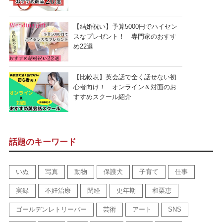
【結婚祝い】予算5000円でハイセン
スなプレゼント！ 専門家のおすす
め22選
【比較表】英会話で全く話せない初
心者向け！ オンライン＆対面のお
すすめスクール紹介
話題のキーワード
いぬ
写真
動物
保護犬
子育て
仕事
実録
不妊治療
閉経
更年期
和栗恵
ゴールデンレトリーバー
芸術
アート
SNS