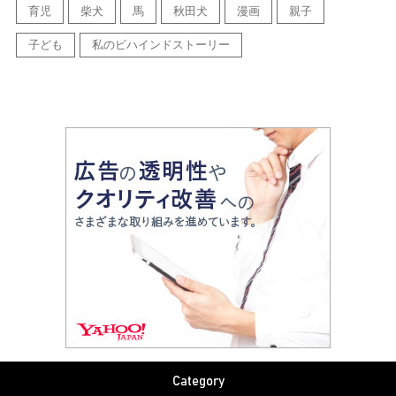
育児
柴犬
馬
秋田犬
漫画
親子
子ども
私のビハインドストーリー
Category