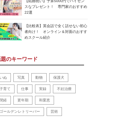
【結婚祝い】予算5000円でハイセン
スなプレゼント！ 専門家のおすすめ
22選
【比較表】英会話で全く話せない初心
者向け！ オンライン＆対面のおすす
めスクール紹介
話題のキーワード
いぬ
写真
動物
保護犬
子育て
仕事
実録
不妊治療
閉経
更年期
和栗恵
ゴールデンレトリーバー
芸術