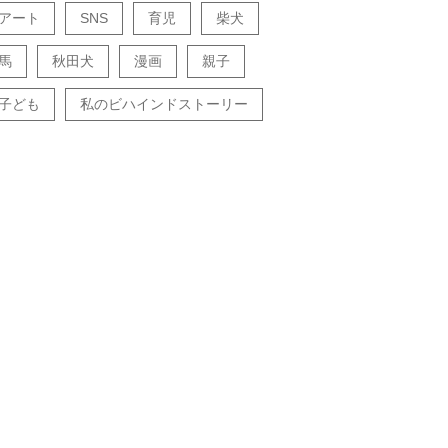
アート
SNS
育児
柴犬
馬
秋田犬
漫画
親子
子ども
私のビハインドストーリー