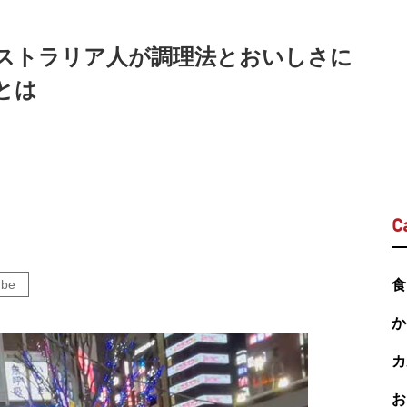
ストラリア人が調理法とおいしさに
とは
C
ube
食
か
カ
お