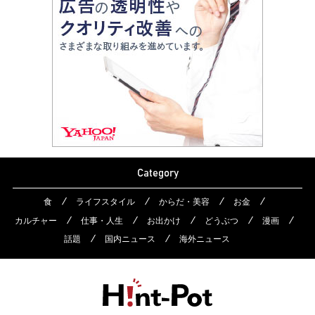
Category
食
ライフスタイル
からだ・美容
お金
カルチャー
仕事・人生
お出かけ
どうぶつ
漫画
話題
国内ニュース
海外ニュース