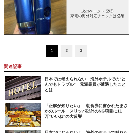
次のページへ (2/3)
家電の海外対応チェックは必須
1
2
3
関連記事
日本では考えられない 海外ホテルでの“と
んでもトラブル” 元添乗員が遭遇したこと
とは
「正解が知りたい」 朝食券に書かれたまさ
かのルール スリッパ以外のNG項目に11
万“いいね”の大反響
日本だけじゃない！ 海外のホテルで触れた