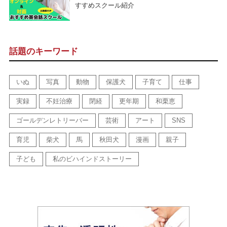
すすめスクール紹介
話題のキーワード
いぬ
写真
動物
保護犬
子育て
仕事
実録
不妊治療
閉経
更年期
和栗恵
ゴールデンレトリーバー
芸術
アート
SNS
育児
柴犬
馬
秋田犬
漫画
親子
子ども
私のビハインドストーリー