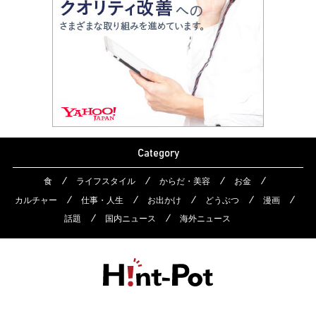
Category
食
ライフスタイル
からだ・美容
お金
カルチャー
仕事・人生
お出かけ
どうぶつ
漫画
話題
国内ニュース
海外ニュース