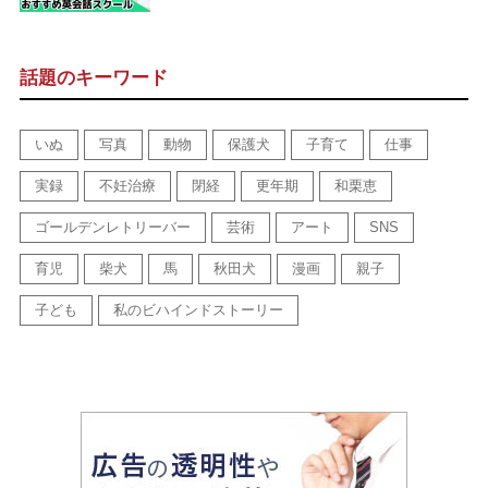
話題のキーワード
いぬ
写真
動物
保護犬
子育て
仕事
実録
不妊治療
閉経
更年期
和栗恵
ゴールデンレトリーバー
芸術
アート
SNS
育児
柴犬
馬
秋田犬
漫画
親子
子ども
私のビハインドストーリー