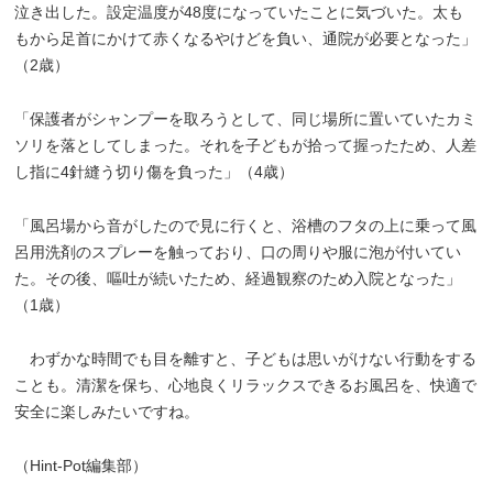
泣き出した。設定温度が48度になっていたことに気づいた。太も
もから足首にかけて赤くなるやけどを負い、通院が必要となった」
（2歳）
「保護者がシャンプーを取ろうとして、同じ場所に置いていたカミ
ソリを落としてしまった。それを子どもが拾って握ったため、人差
し指に4針縫う切り傷を負った」（4歳）
「風呂場から音がしたので見に行くと、浴槽のフタの上に乗って風
呂用洗剤のスプレーを触っており、口の周りや服に泡が付いてい
た。その後、嘔吐が続いたため、経過観察のため入院となった」
（1歳）
わずかな時間でも目を離すと、子どもは思いがけない行動をする
ことも。清潔を保ち、心地良くリラックスできるお風呂を、快適で
安全に楽しみたいですね。
（Hint-Pot編集部）