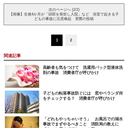
次のページへ (2/2)
【画像】生後4か月が「頭部を骨折し入院」など 浴室で起きる子
どもの事故に注意喚起 実際の投稿
1
2
関連記事
高齢者も気をつけて 洗濯用パック型液体洗
剤の事故 消費者庁が呼びかけ
子どもの転落事故防ぐには 窓やベランダ何
をチェックする？ 消費者庁が呼びかけ
「どれもやっちゃいそう」 お風呂での溺水
事故でまずやるべきこと 消防局の教えに