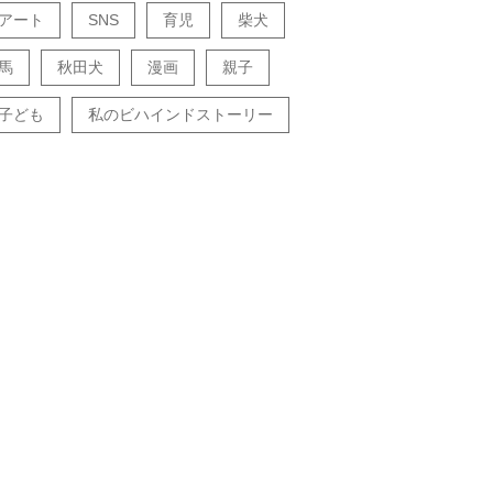
アート
SNS
育児
柴犬
馬
秋田犬
漫画
親子
子ども
私のビハインドストーリー