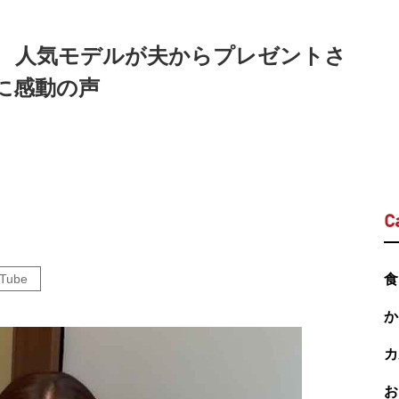
 人気モデルが夫からプレゼントさ
に感動の声
C
Tube
食
か
カ
お