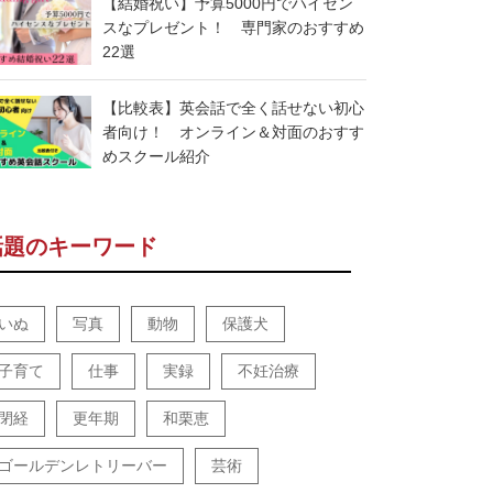
【結婚祝い】予算5000円でハイセン
スなプレゼント！ 専門家のおすすめ
22選
【比較表】英会話で全く話せない初心
者向け！ オンライン＆対面のおすす
めスクール紹介
話題のキーワード
いぬ
写真
動物
保護犬
子育て
仕事
実録
不妊治療
閉経
更年期
和栗恵
ゴールデンレトリーバー
芸術