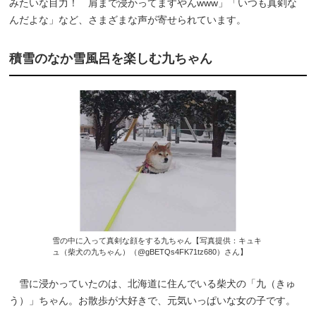
みたいな目力！ 肩まで浸かってますやんwww」「いつも真剣な
んだよな」など、さまざまな声が寄せられています。
積雪のなか雪風呂を楽しむ九ちゃん
雪の中に入って真剣な顔をする九ちゃん【写真提供：キュキ
ュ（柴犬の九ちゃん）（@gBETQs4FK71tz680）さん】
雪に浸かっていたのは、北海道に住んでいる柴犬の「九（きゅ
う）」ちゃん。お散歩が大好きで、元気いっぱいな女の子です。