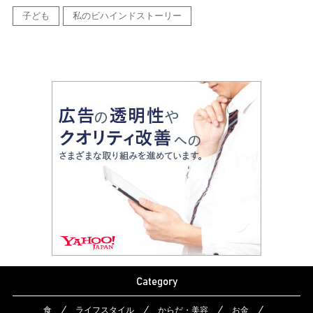
子ども
私のビハインドストーリー
Category
食
ライフスタイル
からだ・美容
お金