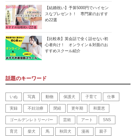
【結婚祝い】予算5000円でハイセン
スなプレゼント！ 専門家のおすす
め22選
【比較表】英会話で全く話せない初
心者向け！ オンライン＆対面のお
すすめスクール紹介
話題のキーワード
いぬ
写真
動物
保護犬
子育て
仕事
実録
不妊治療
閉経
更年期
和栗恵
ゴールデンレトリーバー
芸術
アート
SNS
育児
柴犬
馬
秋田犬
漫画
親子