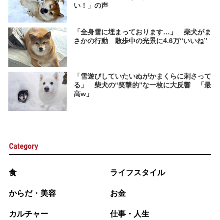
い！」の声
「全身雪に埋まっております…」 柴犬がま
さかの行動 散歩中の光景に4.6万“いいね”
「雪遊びしていたいぬがかまくらに刺さって
る」 柴犬の“笑撃的”な一枚に大反響 「最
高w」
Category
食
ライフスタイル
からだ・美容
お金
カルチャー
仕事・人生