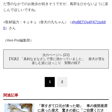
だ雪のなかでのお散歩が続きそうですが、風邪をひかないように楽
しんでほしいですね。
○取材協力：キュキュ（柴犬の九ちゃん）（
@gBETQs4FK71tz68
0
）さん
（Hint-Pot編集部）
次のページへ (2/2)
【写真】「真剣なまなざしで雪に浸かっていました」 柴犬が雪を
楽しむ姿にほっこり 実際の様子
1
2
関連記事
「寒すぎて口元が凍った朝」 車の後部座席
に座った柴犬 驚きの姿に「ご自愛くださ