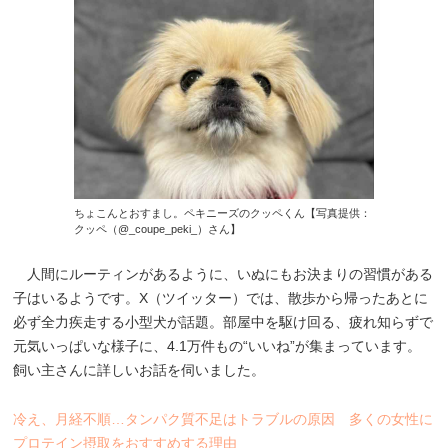
ちょこんとおすまし。ペキニーズのクッペくん【写真提供：
クッペ（@_coupe_peki_）さん】
人間にルーティンがあるように、いぬにもお決まりの習慣がある
子はいるようです。X（ツイッター）では、散歩から帰ったあとに
必ず全力疾走する小型犬が話題。部屋中を駆け回る、疲れ知らずで
元気いっぱいな様子に、4.1万件もの“いいね”が集まっています。
飼い主さんに詳しいお話を伺いました。
冷え、月経不順…タンパク質不足はトラブルの原因 多くの女性に
プロテイン摂取をおすすめする理由