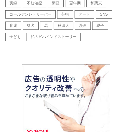
実録
不妊治療
閉経
更年期
和栗恵
ゴールデンレトリーバー
芸術
アート
SNS
育児
柴犬
馬
秋田犬
漫画
親子
子ども
私のビハインドストーリー