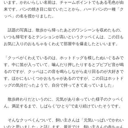
います。かわいらしい名前は、チャームポイントでもある毛色が由
来です。パンの焼き目に似ていたことから、ハードパンの一種「ク
ッペ」の名を授かりました。
話題の写真は、散歩から帰ったあとのワンシーンを収めたもの。
いつも帰宅するとテンションが高いというクッペくんは、この日も
お気に入りのおもちゃをくわえて部屋中を爆走したといいます。
「クッペがくわえているのは、ホットドッグを模したぬいぐるみで
す。中に笛が入っていて、噛んだり押したりするとプピプピ音が鳴
るのですが、クッペはこの音を鳴らしながら走り回るのが大好きで
す。ほかにもいくつかおもちゃがあるのですが、この日はホットド
ッグの気分だったようで、自分で持ってきて走っていました」
散歩終わりだというのに、元気があり余っていた様子のクッペく
ん。満足するまで、しばらく“ひとり”で走り続けていたそうです。
そんなクッペくんついて、飼い主さんは「元気いっぱいでかわい
いなと思いました」と話します。最近では、飼い主さんの赤ちゃん