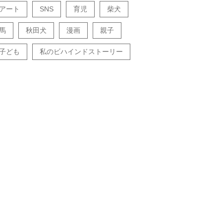
アート
SNS
育児
柴犬
馬
秋田犬
漫画
親子
子ども
私のビハインドストーリー