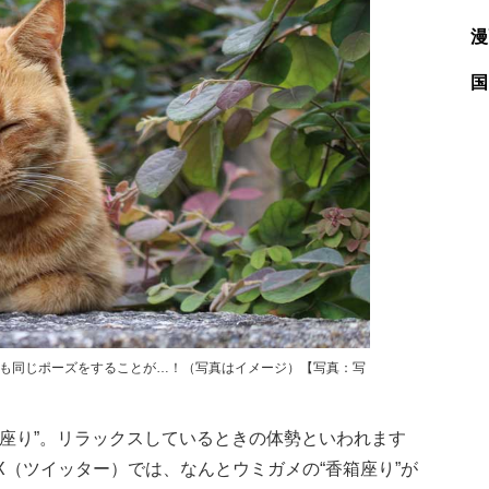
漫
国
メも同じポーズをすることが…！（写真はイメージ）【写真：写
座り”。リラックスしているときの体勢といわれます
（ツイッター）では、なんとウミガメの“香箱座り”が