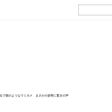
るで猫のようなウミガメ まさかの姿勢に驚きの声