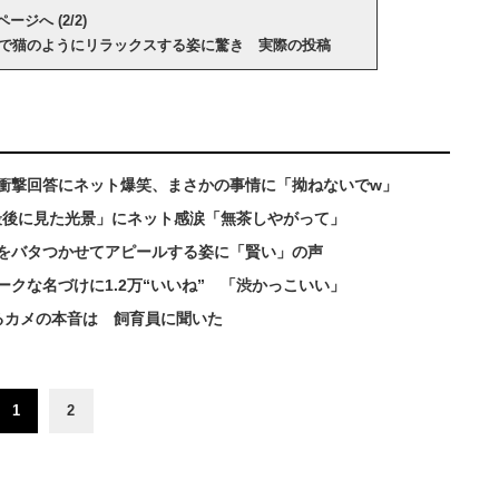
ージへ (2/2)
るで猫のようにリラックスする姿に驚き 実際の投稿
衝撃回答にネット爆笑、まさかの事情に「拗ねないでw」
が最後に見た光景」にネット感涙「無茶しやがって」
をバタつかせてアピールする姿に「賢い」の声
クな名づけに1.2万“いいね” 「渋かっこいい」
るカメの本音は 飼育員に聞いた
1
2