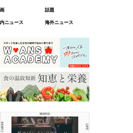
画
話題
内ニュース
海外ニュース