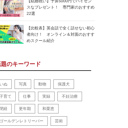
【結婚祝い】予算5000円でハイセン
スなプレゼント！ 専門家のおすすめ
22選
【比較表】英会話で全く話せない初心
者向け！ オンライン＆対面のおすす
めスクール紹介
話題のキーワード
いぬ
写真
動物
保護犬
子育て
仕事
実録
不妊治療
閉経
更年期
和栗恵
ゴールデンレトリーバー
芸術