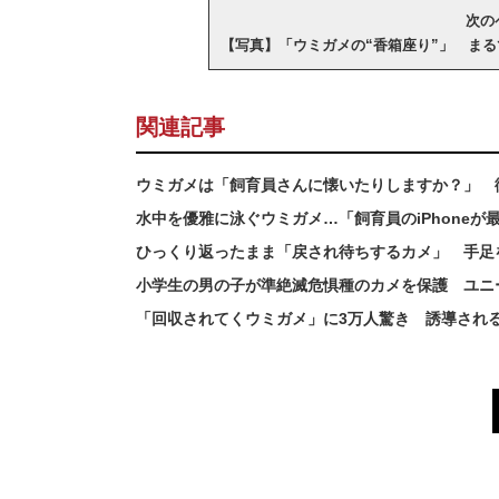
次のペ
【写真】「ウミガメの“香箱座り”」 ま
関連記事
ウミガメは「飼育員さんに懐いたりしますか？」 
水中を優雅に泳ぐウミガメ…「飼育員のiPhone
ひっくり返ったまま「戻され待ちするカメ」 手足
小学生の男の子が準絶滅危惧種のカメを保護 ユニー
「回収されてくウミガメ」に3万人驚き 誘導され