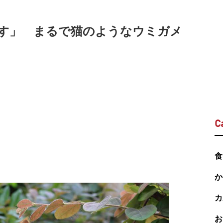
です」 まるで猫のようなウミガメ
C
食
か
カ
お