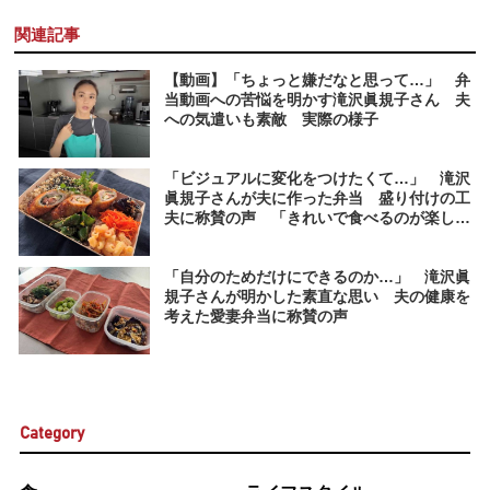
関連記事
【動画】「ちょっと嫌だなと思って…」 弁
当動画への苦悩を明かす滝沢眞規子さん 夫
への気遣いも素敵 実際の様子
「ビジュアルに変化をつけたくて…」 滝沢
眞規子さんが夫に作った弁当 盛り付けの工
夫に称賛の声 「きれいで食べるのが楽しみ
になる弁当ですね」
「自分のためだけにできるのか…」 滝沢眞
規子さんが明かした素直な思い 夫の健康を
考えた愛妻弁当に称賛の声
Category