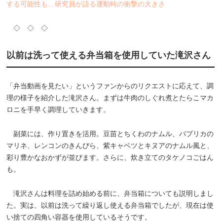
する可能性も…研究員が語る運動時の衝撃の大きさ
◇ ◇ ◇
以前は洗って使える弁当箱を使用していた滝沢さん
「弁当動画を見たい」というファンからのリクエストに応えて、調
理の様子を紹介した滝沢さん。まずは牛肉のしぐれ煮とたらこマカ
ロニを手早く調理していきます。
副菜には、作り置きを活用。豆苗とちくわのナムル、パプリカの
マリネ、レンコンのきんぴら、紫キャベツとキヌアのナムル風と、
彩り豊かなおかずが並びます。さらに、炊き立てのタケノコごはん
も。
滝沢さんは料理を詰め始める前に、弁当箱についても説明しまし
た。実は、以前は洗って繰り返し使える弁当箱でしたが、現在は使
い捨ての四角い容器を使用しているそうです。