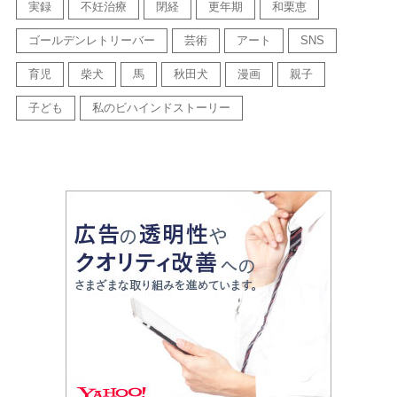
実録
不妊治療
閉経
更年期
和栗恵
ゴールデンレトリーバー
芸術
アート
SNS
育児
柴犬
馬
秋田犬
漫画
親子
子ども
私のビハインドストーリー