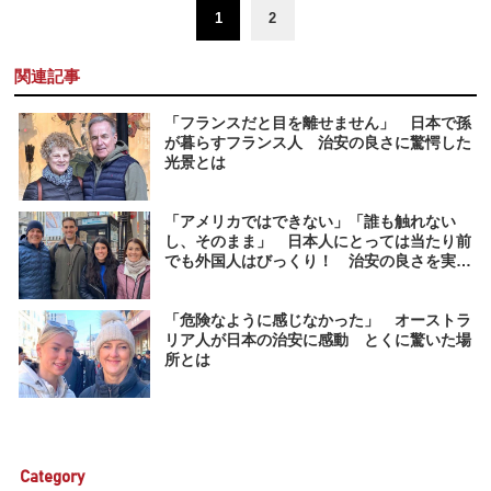
1
2
関連記事
「フランスだと目を離せません」 日本で孫
が暮らすフランス人 治安の良さに驚愕した
光景とは
「アメリカではできない」「誰も触れない
し、そのまま」 日本人にとっては当たり前
でも外国人はびっくり！ 治安の良さを実感
した光景とは
「危険なように感じなかった」 オーストラ
リア人が日本の治安に感動 とくに驚いた場
所とは
Category