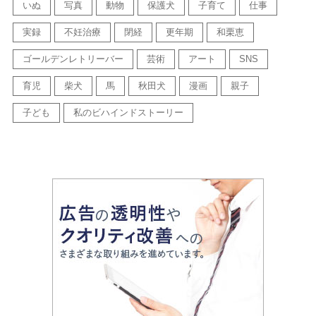
いぬ
写真
動物
保護犬
子育て
仕事
実録
不妊治療
閉経
更年期
和栗恵
ゴールデンレトリーバー
芸術
アート
SNS
育児
柴犬
馬
秋田犬
漫画
親子
子ども
私のビハインドストーリー