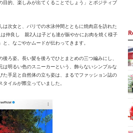
の目的、楽しみが出てくることでしょう」とポジティブ
んは次女と、パリでの水泳仲間とともに焼肉店を訪れた
R
人は仲良し 親2人は子ども達が賑やかにお肉を焼く様子
」と、なごやかムードが伝わってきます。
の後ろ姿。長い髪を後ろでひとまとめの三つ編みにし、
元は明るい色のスニーカーという、飾らないシンプルな
びた手足と自然体の立ち姿は、まるでファッション誌の
スタイルが際立っていました。