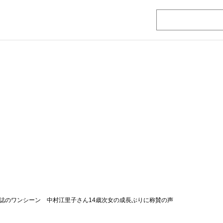
誌のワンシーン 中村江里子さん14歳次女の成長ぶりに称賛の声