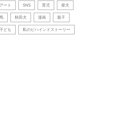
アート
SNS
育児
柴犬
馬
秋田犬
漫画
親子
子ども
私のビハインドストーリー