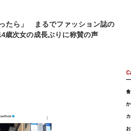
ったら」 まるでファッション誌の
14歳次女の成長ぶりに称賛の声
C
食
か
カ
お