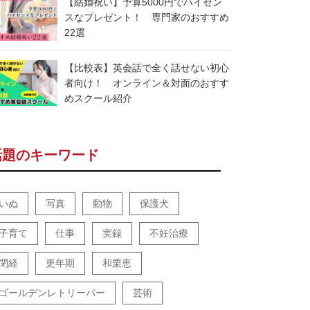
【結婚祝い】予算5000円でハイセン
スなプレゼント！ 専門家のおすすめ
22選
【比較表】英会話で全く話せない初心
者向け！ オンライン＆対面のおすす
めスクール紹介
話題のキーワード
いぬ
写真
動物
保護犬
子育て
仕事
実録
不妊治療
閉経
更年期
和栗恵
ゴールデンレトリーバー
芸術