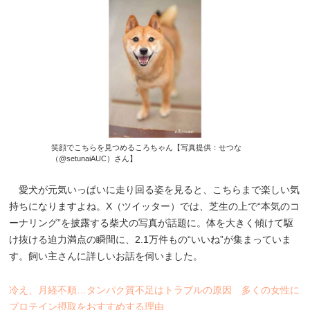
笑顔でこちらを見つめるころちゃん【写真提供：せつな
（@setunaiAUC）さん】
愛犬が元気いっぱいに走り回る姿を見ると、こちらまで楽しい気
持ちになりますよね。X（ツイッター）では、芝生の上で“本気のコ
ーナリング”を披露する柴犬の写真が話題に。体を大きく傾けて駆
け抜ける迫力満点の瞬間に、2.1万件もの“いいね”が集まっていま
す。飼い主さんに詳しいお話を伺いました。
冷え、月経不順…タンパク質不足はトラブルの原因 多くの女性に
プロテイン摂取をおすすめする理由