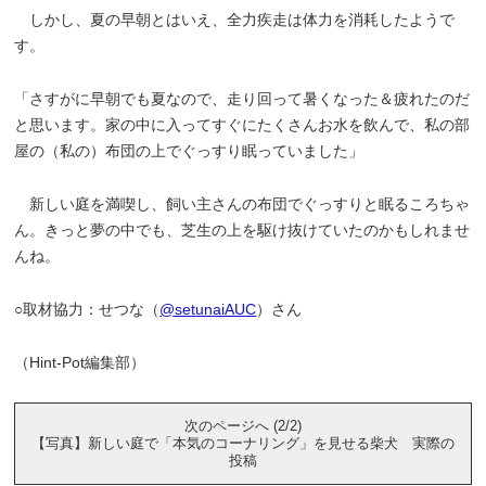
しかし、夏の早朝とはいえ、全力疾走は体力を消耗したようで
す。
「さすがに早朝でも夏なので、走り回って暑くなった＆疲れたのだ
と思います。家の中に入ってすぐにたくさんお水を飲んで、私の部
屋の（私の）布団の上でぐっすり眠っていました」
新しい庭を満喫し、飼い主さんの布団でぐっすりと眠るころちゃ
ん。きっと夢の中でも、芝生の上を駆け抜けていたのかもしれませ
んね。
○取材協力：せつな（
@setunaiAUC
）さん
（Hint-Pot編集部）
次のページへ (2/2)
【写真】新しい庭で「本気のコーナリング」を見せる柴犬 実際の
投稿