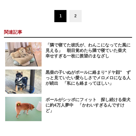
1
2
関連記事
「隣で寝てた彼氏が、わんこになってた風に
見える」 朝目覚めたら隣で寝ていた柴犬
幸せすぎる一枚に羨望のまなざし
黒柴の子いぬがポールに絡まり“ドヤ顔” ず
っと見ていたい愛らしさでメロメロになる人
が続出 「私にも絡まってほしい」
ボールがシッポにフィット 探し続ける柴犬
に約4万人夢中 「かわいすぎるんですけ
ど」