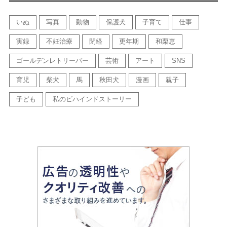
いぬ
写真
動物
保護犬
子育て
仕事
実録
不妊治療
閉経
更年期
和栗恵
ゴールデンレトリーバー
芸術
アート
SNS
育児
柴犬
馬
秋田犬
漫画
親子
子ども
私のビハインドストーリー