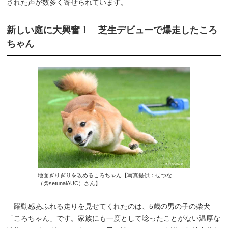
された声が数多く寄せられています。
新しい庭に大興奮！ 芝生デビューで爆走したころ
ちゃん
地面ぎりぎりを攻めるころちゃん【写真提供：せつな
（@setunaiAUC）さん】
躍動感あふれる走りを見せてくれたのは、5歳の男の子の柴犬
「ころちゃん」です。家族にも一度として唸ったことがない温厚な