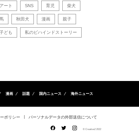
アート
SNS
育児
柴犬
馬
秋田犬
漫画
親子
子ども
私のビハインドストーリー
漫画
話題
国内ニュース
海外ニュース
ーポリシー
パーソナルデータの外部送信について
© Creative2 2022