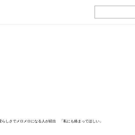
い愛らしさでメロメロになる人が続出 「私にも絡まってほしい」