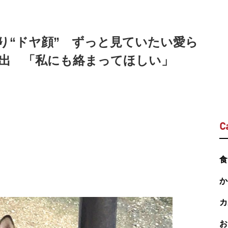
り“ドヤ顔” ずっと見ていたい愛ら
出 「私にも絡まってほしい」
C
食
か
カ
お