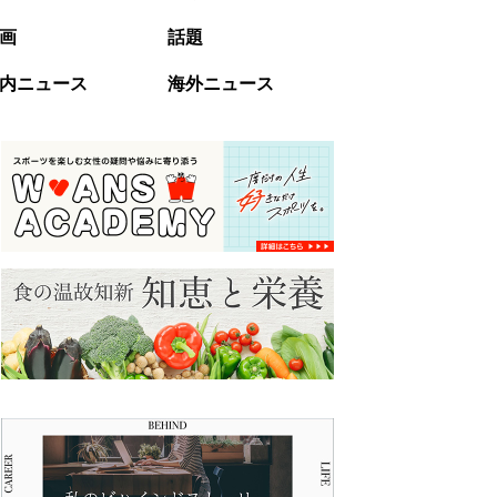
画
話題
内ニュース
海外ニュース