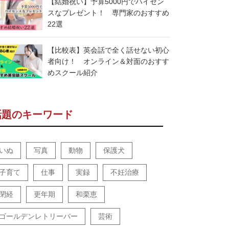
【結婚祝い】予算5000円でハイセン
スなプレゼント！ 専門家のおすすめ
22選
【比較表】英会話で全く話せない初心
者向け！ オンライン＆対面のおすす
めスクール紹介
話題のキーワード
いぬ
写真
動物
保護犬
子育て
仕事
実録
不妊治療
閉経
更年期
和栗恵
ゴールデンレトリーバー
芸術