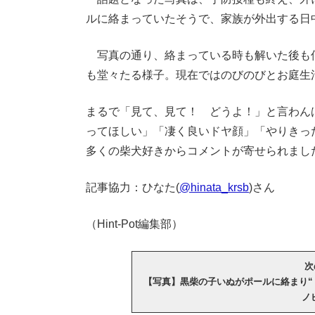
ルに絡まっていたそうで、家族が外出する日
写真の通り、絡まっている時も解いた後も何
も堂々たる様子。現在ではのびのびとお庭生
まるで「見て、見て！ どうよ！」と言わん
ってほしい」「凄く良いドヤ顔」「やりきっ
多くの柴犬好きからコメントが寄せられまし
記事協力：ひなた(
@hinata_krsb
)さん
（Hint-Pot編集部）
次
【写真】黒柴の子いぬがポールに絡まり“
ノ