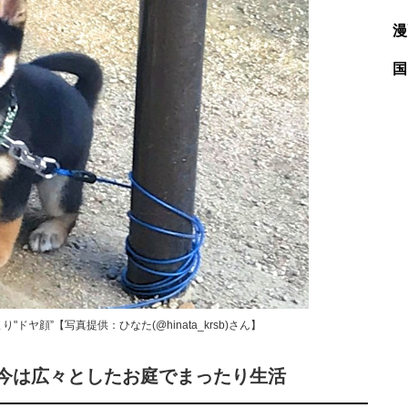
漫
国
ヤ顔”【写真提供：ひなた(@hinata_krsb)さん】
今は広々としたお庭でまったり生活