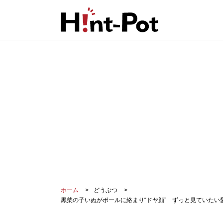
ホーム
どうぶつ
黒柴の子いぬがポールに絡まり“ドヤ顔” ずっと見ていた