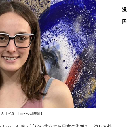
漫
国
写真：Hint-Pot編集部】
という、伝統と近代が共存する日本の街並み。訪れる外