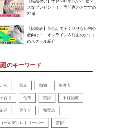
【結婚祝い】予算5000円でハイセン
スなプレゼント！ 専門家のおすすめ
22選
【比較表】英会話で全く話せない初心
者向け！ オンライン＆対面のおすす
めスクール紹介
話題のキーワード
いぬ
写真
動物
保護犬
子育て
仕事
実録
不妊治療
閉経
更年期
和栗恵
ゴールデンレトリーバー
芸術