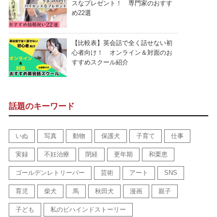
スなプレゼント！ 専門家のおすす
め22選
【比較表】英会話で全く話せない初
心者向け！ オンライン＆対面のお
すすめスクール紹介
話題のキーワード
いぬ
写真
動物
保護犬
子育て
仕事
実録
不妊治療
閉経
更年期
和栗恵
ゴールデンレトリーバー
芸術
アート
SNS
育児
柴犬
馬
秋田犬
漫画
親子
子ども
私のビハインドストーリー