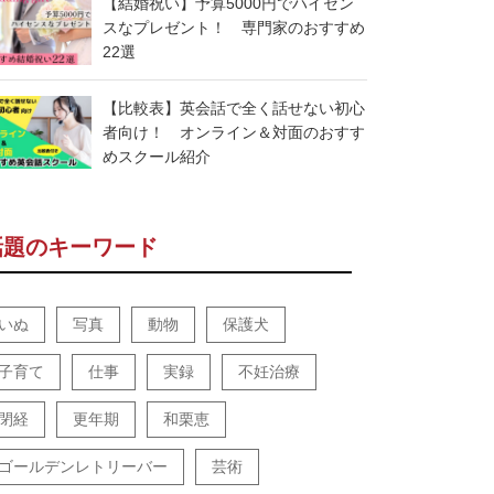
【結婚祝い】予算5000円でハイセン
スなプレゼント！ 専門家のおすすめ
22選
【比較表】英会話で全く話せない初心
者向け！ オンライン＆対面のおすす
めスクール紹介
話題のキーワード
いぬ
写真
動物
保護犬
子育て
仕事
実録
不妊治療
閉経
更年期
和栗恵
ゴールデンレトリーバー
芸術