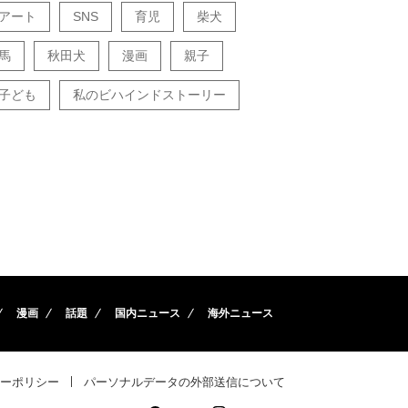
アート
SNS
育児
柴犬
馬
秋田犬
漫画
親子
子ども
私のビハインドストーリー
漫画
話題
国内ニュース
海外ニュース
ーポリシー
パーソナルデータの外部送信について