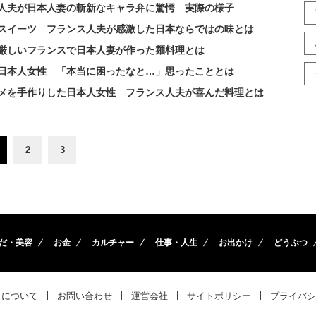
人夫が日本人妻の斬新なキャラ弁に驚愕 実際の様子
スイーツ フランス人夫が感激した日本ならではの味とは
厳しいフランスで日本人妻が作った麺料理とは
日本人女性 「本当に困ったなと…」思ったこととは
メを手作りした日本人女性 フランス人夫が喜んだ料理とは
2
3
だ・美容
お金
カルチャー
仕事・人生
お出かけ
どうぶつ
トについて
お問い合わせ
運営会社
サイトポリシー
プライバシ