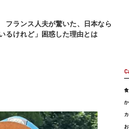
 フランス人夫が驚いた、日本なら
いるけれど」困惑した理由とは
C
食
か
カ
お