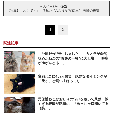
次のページへ (2/2)
【写真】「ねこです」 “般にゃ”のような“変顔王” 実際の投稿
1
2
関連記事
「台風1号が発生しました」 カメラが偶然
収めたねこの“奇跡の一枚”に大反響 「時空
がゆがんどる！」
変顔ねこに4万人爆笑 絶妙なタイミングが
「天才」と飼い主ほっこり
元保護ねこがおしりの匂いを嗅いで呆然 渋
すぎる表情が話題に 「めっちゃ口開いてる
（笑）」