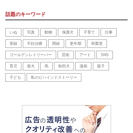
話題のキーワード
いぬ
写真
動物
保護犬
子育て
仕事
実録
不妊治療
閉経
更年期
和栗恵
ゴールデンレトリーバー
芸術
アート
SNS
育児
柴犬
馬
秋田犬
漫画
親子
子ども
私のビハインドストーリー