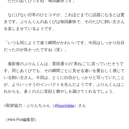
「ただのあくびですね 毎回豪快です」
なにげない日常のひとコマが、これほどまでに話題になるとは驚
きです。ぷりんくんのあくびは毎回豪快で、そのたびに飼い主さん
を楽しませているようです。
「いつも同じようで違う瞬間がかわいいです。今回はしっかり白目
だったのが良かったですね（笑）」
撮影後のぷりんくんは、普段通りの“美ねこ”に戻っていたそうで
す。同じあくびでも、その瞬間ごとに見せる違いを愛おしく感じて
いる飼い主さん。今回は、とくに白目がしっかりと写っていたこと
が、よりいっそうのインパクトを生んだようです。ぷりんくんはこ
れからも、多くの人に笑顔と癒やしを届けてくれるでしょう。
○取材協力：ぷりんちゃん（
@purinlala
）さん
（Hint-Pot編集部）