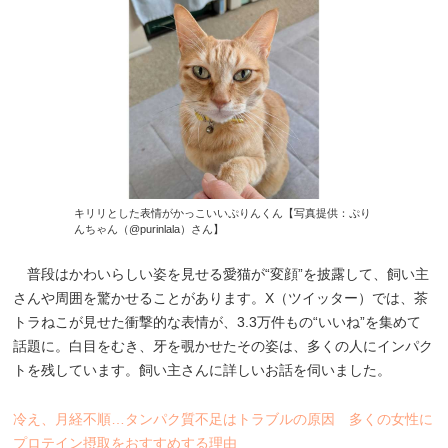
キリリとした表情がかっこいいぷりんくん【写真提供：ぷり
んちゃん（@purinlala）さん】
普段はかわいらしい姿を見せる愛猫が“変顔”を披露して、飼い主
さんや周囲を驚かせることがあります。X（ツイッター）では、茶
トラねこが見せた衝撃的な表情が、3.3万件もの“いいね”を集めて
話題に。白目をむき、牙を覗かせたその姿は、多くの人にインパク
トを残しています。飼い主さんに詳しいお話を伺いました。
冷え、月経不順…タンパク質不足はトラブルの原因 多くの女性に
プロテイン摂取をおすすめする理由