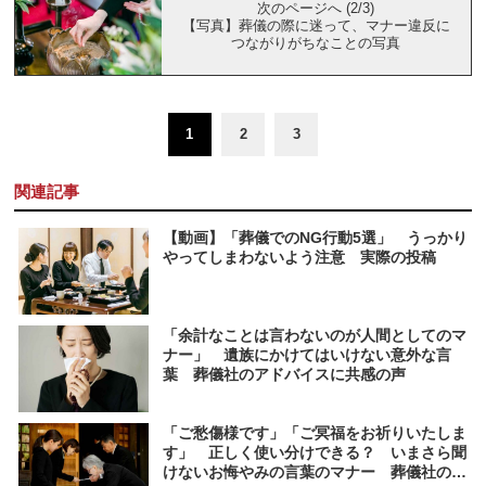
次のページへ (2/3)
【写真】葬儀の際に迷って、マナー違反に
つながりがちなことの写真
1
2
3
関連記事
【動画】「葬儀でのNG行動5選」 うっかり
やってしまわないよう注意 実際の投稿
「余計なことは言わないのが人間としてのマ
ナー」 遺族にかけてはいけない意外な言
葉 葬儀社のアドバイスに共感の声
「ご愁傷様です」「ご冥福をお祈りいたしま
す」 正しく使い分けできる？ いまさら聞
けないお悔やみの言葉のマナー 葬儀社の解