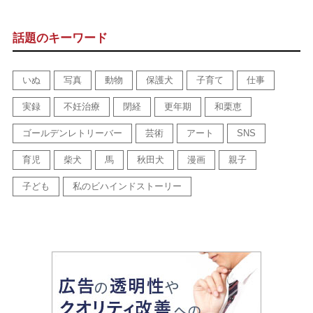
話題のキーワード
いぬ
写真
動物
保護犬
子育て
仕事
実録
不妊治療
閉経
更年期
和栗恵
ゴールデンレトリーバー
芸術
アート
SNS
育児
柴犬
馬
秋田犬
漫画
親子
子ども
私のビハインドストーリー