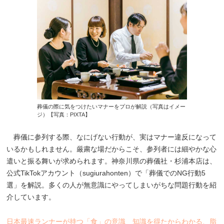
葬儀の際に気をつけたいマナーをプロが解説（写真はイメー
ジ）【写真：PIXTA】
葬儀に参列する際、なにげない行動が、実はマナー違反になって
いるかもしれません。厳粛な場だからこそ、参列者には細やかな心
遣いと振る舞いが求められます。神奈川県の葬儀社・杉浦本店は、
公式TikTokアカウント（sugiurahonten）で「葬儀でのNG行動5
選」を解説。多くの人が無意識にやってしまいがちな問題行動を紹
介しています。
日本最速ランナーが持つ「食」の意識 知識を得たからわかる、脂