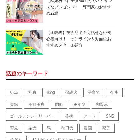
【結婚祝い】予算5000円でハイセン
スなプレゼント！ 専門家のおすす
め22選
【比較表】英会話で全く話せない初
心者向け！ オンライン＆対面のお
すすめスクール紹介
話題のキーワード
いぬ
写真
動物
保護犬
子育て
仕事
実録
不妊治療
閉経
更年期
和栗恵
ゴールデンレトリーバー
芸術
アート
SNS
育児
柴犬
馬
秋田犬
漫画
親子
子ども
私のビハインドストーリー