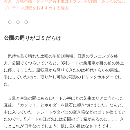
冷え、月経不順…タンパク質不足はトラブルの原因 多くの女性に
プロテイン摂取をおすすめする理由
◇ ◇ ◇
公園の周りがゴミだらけ
気持ち良く晴れた土曜の午前10時頃。日課のランニングを終
え、公園でくつろいでいると、3列シートの乗用車が目の前の路上
に停まりました。運転席から降りてきたのは40代くらいの男性。
手にしていたのは、取り外し可能な箱形のドリンクホルダーでし
た。
歩道と車道の間にある1メートル半ほどの芝生エリアに向かった
直後、「カンッ！」とホルダーを縁石に叩きつけました。なんと、
中に入っていた、レシートやタバコの空き箱などのゴミを捨ててい
たのです。5メートルほど先には公園のゴミ箱があるのに……。き
っとこれが日常なのでしょう。彼に負い目はなさそうです。