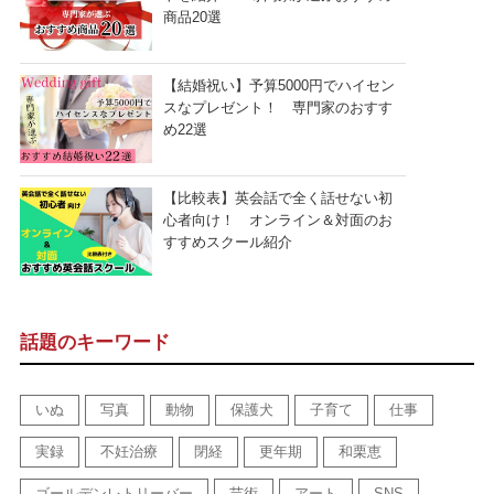
商品20選
【結婚祝い】予算5000円でハイセン
スなプレゼント！ 専門家のおすす
め22選
【比較表】英会話で全く話せない初
心者向け！ オンライン＆対面のお
すすめスクール紹介
話題のキーワード
いぬ
写真
動物
保護犬
子育て
仕事
実録
不妊治療
閉経
更年期
和栗恵
ゴールデンレトリーバー
芸術
アート
SNS