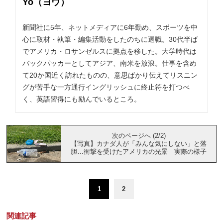
Yo（ヨウ）
新聞社に5年、ネットメディアに6年勤め、スポーツを中
心に取材・執筆・編集活動をしたのちに退職。30代半ば
でアメリカ・ロサンゼルスに拠点を移した。大学時代は
バックパッカーとしてアジア、南米を放浪。仕事を含め
て20か国近く訪れたものの、意思ばかり伝えてリスニン
グが苦手な一方通行イングリッシュに終止符を打つべ
く、英語習得にも励んでいるところ。
次のページへ (2/2)
【写真】カナダ人が「みんな気にしない」と落
胆…衝撃を受けたアメリカの光景 実際の様子
1
2
関連記事