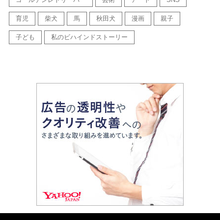
育児
柴犬
馬
秋田犬
漫画
親子
子ども
私のビハインドストーリー