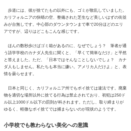
歩道には、彼が捨てたもの以外にも、ゴミが散乱していました。
カリフォルニアの快晴の空、整備された芝生など美しいはずの街並
みが台無しです。中心部のダウンタウンまで車で20分ほどのエリ
アですが、辺りはどこもこんな感じです。
ほんの数秒歩けばゴミ箱があるのに、なぜでしょう？ 筆者が通
う語学学校のカナダ人先生に聞くと、「早くて簡単なだけ」と平然
と答えました。ただ、「日本ではそんなことしないでしょ？ カナ
ダ人もしません。私たちも本当に嫌い。アメリカ人だけよ」と、表
情を曇らせます。
日本と同じく、カリフォルニア州でもポイ捨ては違法です。廃棄
物を適切な場所以外に捨てる行為は禁止されており、初犯は250ド
ル以上1000ドル以下の罰則が科されます。ただし、取り締まりが
ゆるく、軽微なポイ捨てでは捕まらないのが現状のようです。
小学校でも教わらない美化への意識