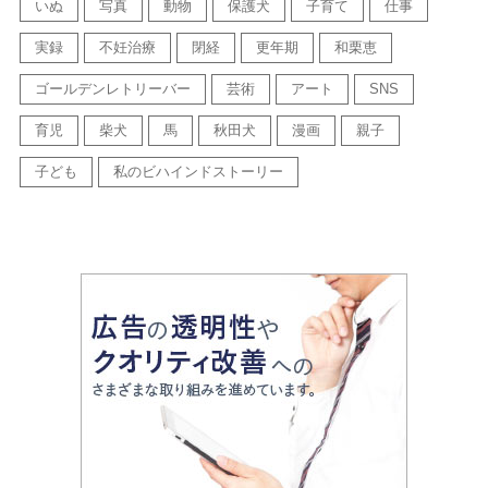
いぬ
写真
動物
保護犬
子育て
仕事
実録
不妊治療
閉経
更年期
和栗恵
ゴールデンレトリーバー
芸術
アート
SNS
育児
柴犬
馬
秋田犬
漫画
親子
子ども
私のビハインドストーリー