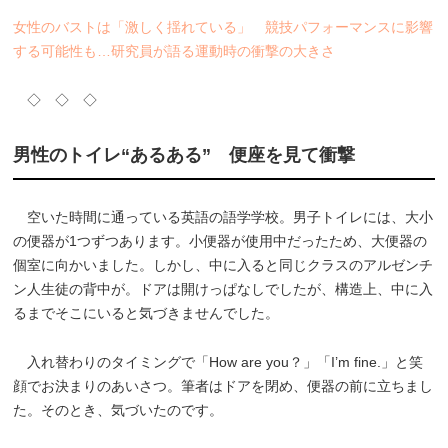
女性のバストは「激しく揺れている」 競技パフォーマンスに影響
する可能性も…研究員が語る運動時の衝撃の大きさ
◇ ◇ ◇
男性のトイレ“あるある” 便座を見て衝撃
空いた時間に通っている英語の語学学校。男子トイレには、大小
の便器が1つずつあります。小便器が使用中だったため、大便器の
個室に向かいました。しかし、中に入ると同じクラスのアルゼンチ
ン人生徒の背中が。ドアは開けっぱなしでしたが、構造上、中に入
るまでそこにいると気づきませんでした。
入れ替わりのタイミングで「How are you？」「I’m fine.」と笑
顔でお決まりのあいさつ。筆者はドアを閉め、便器の前に立ちまし
た。そのとき、気づいたのです。