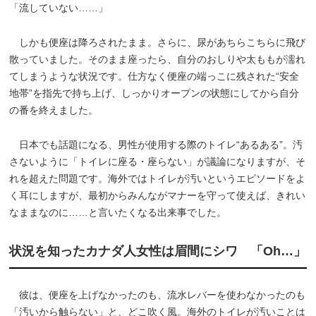
「流していない……」
しかも便座は降ろされたまま。さらに、尿があちらこちらに飛び
散っていました。そのまま座ったら、自分のおしりや太ももが濡れ
てしまうような状況です。仕方なく便座の端っこに残された“安全
地帯”を指先で持ち上げ、しっかりオープンの状態にしてから自分
の番を終えました。
日本でも話題になる、男性が使用する際のトイレ“あるある”。汚
さないように「トイレに座る・座らない」が議論になりますが、そ
れを超えた問題です。海外ではトイレが汚いというエピソードをよ
く耳にしますが、最初からみんながマナーを守って使えば、きれい
なままなのに……と言いたくなる出来事でした。
状況を知ったカナダ人女性は眉間にシワ 「Oh…」
彼は、便座を上げなかったのも、流水レバーを使わなかったのも
「汚いから触らない」と、どこ吹く風。海外のトイレが汚いことは