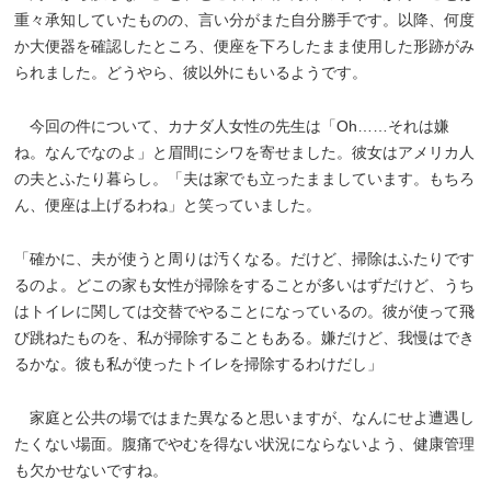
重々承知していたものの、言い分がまた自分勝手です。以降、何度
か大便器を確認したところ、便座を下ろしたまま使用した形跡がみ
られました。どうやら、彼以外にもいるようです。
今回の件について、カナダ人女性の先生は「Oh……それは嫌
ね。なんでなのよ」と眉間にシワを寄せました。彼女はアメリカ人
の夫とふたり暮らし。「夫は家でも立ったまましています。もちろ
ん、便座は上げるわね」と笑っていました。
「確かに、夫が使うと周りは汚くなる。だけど、掃除はふたりです
るのよ。どこの家も女性が掃除をすることが多いはずだけど、うち
はトイレに関しては交替でやることになっているの。彼が使って飛
び跳ねたものを、私が掃除することもある。嫌だけど、我慢はでき
るかな。彼も私が使ったトイレを掃除するわけだし」
家庭と公共の場ではまた異なると思いますが、なんにせよ遭遇し
たくない場面。腹痛でやむを得ない状況にならないよう、健康管理
も欠かせないですね。