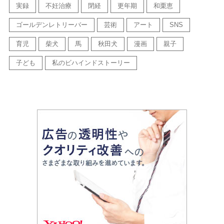
実録
不妊治療
閉経
更年期
和栗恵
ゴールデンレトリーバー
芸術
アート
SNS
育児
柴犬
馬
秋田犬
漫画
親子
子ども
私のビハインドストーリー