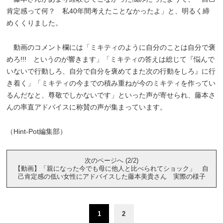
肯定感って何？ 私40年間考えたことなかったよ」と、明るく締
めくくりました。
動画のコメント欄には「ミキティのように自分のことは自分で褒
めろ!!! というのが響きます」「ミキティの答えは総じて『悩んで
いないで行動しろ、自分で自分を褒めてまた次の行動をしろ』に行
き着く」「ミキティの今までの積み重ねが今のミキティを作ってい
るんだなと、尊敬でしかないです」といった声が寄せられ、藤本さ
んの率直アドバイスに称賛の声が集まっています。
（Hint-Pot編集部）
次のページへ (2/2)
【動画】「親になった今でも母に他人と比べられてショック」 自
己肯定感の低い女性にアドバイスした藤本美貴さん 実際の様子
1
2