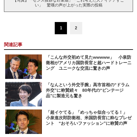
【写真】「センス抜群な野菜畑」「これ考えた人アイデアすご
い」 驚嘆の声が上がった実際の投稿
1
2
関連記事
「こんな外交初めて見たwwwww」 小泉防
衛相がアメリカ国防長官と超ハードトレーニ
ング ユニークな交流に驚きの声
「なんという外交手腕」高市首相の“ドラム
外交”に称賛続々 80年代の“ビンテージ
品”に製造元も驚き
「超イケてる」「めっちゃ似合ってる！」
小泉進次郎防衛相、米国防長官に粋なプレゼ
ント “おそろいファッション”に称賛の声