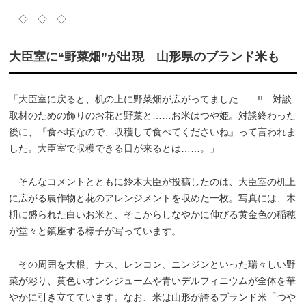
◇ ◇ ◇
大臣室に“野菜畑”が出現 山形県のブランド米も
「大臣室に戻ると、机の上に野菜畑が広がってました……!! 対談
取材のための飾りのお花と野菜と……お米はつや姫。対談終わった
後に、『食べ頃なので、収穫して食べてくださいね』って言われま
した。大臣室で収穫できる日が来るとは……。」
そんなコメントとともに鈴木大臣が投稿したのは、大臣室の机上
に広がる農作物と花のアレンジメントを収めた一枚。写真には、木
枡に盛られた白いお米と、そこからしなやかに伸びる黄金色の稲穂
が堂々と鎮座する様子が写っています。
その周囲を大根、ナス、レンコン、ニンジンといった瑞々しい野
菜が彩り、黄色いオンシジュームや青いデルフィニウムが全体を華
やかに引き立てています。なお、米は山形が誇るブランド米「つや