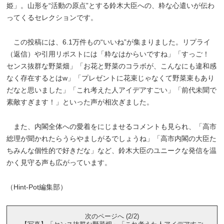
姫」。山形を“活動の原点”とする鈴木大臣への、粋な心遣いが伝わ
ってくるセレクションです。
この投稿には、6.1万件もの“いいね”が集まりました。リプライ
（返信）や引用リポストには「粋なはからいですね」「すっご！
センス抜群な野菜畑」「お花と野菜のコラボが、こんなにも違和感
なく存在するとはw」「プレゼントに花束じゃなくて野菜束もあり
だなと思いました」「これ考えた人アイデアすごい」「前代未聞で
素敵すぎます！」といった声が相次ぎました。
また、内閣全体への愛着をにじませるコメントも見られ、「高市
総理が聞かれたらうらやましがるでしょうね」「高市内閣の大臣た
ちみんな個性的で好きだな」など、鈴木大臣のユニークな発信を温
かく見守る声も広がっています。
（Hint-Pot編集部）
次のページへ (2/2)