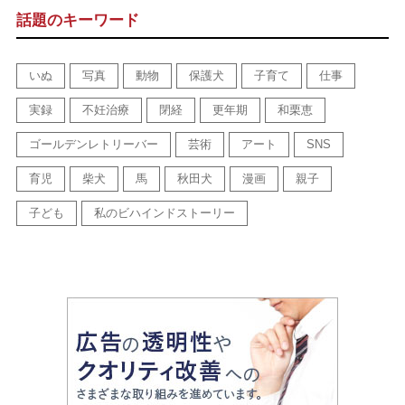
話題のキーワード
いぬ
写真
動物
保護犬
子育て
仕事
実録
不妊治療
閉経
更年期
和栗恵
ゴールデンレトリーバー
芸術
アート
SNS
育児
柴犬
馬
秋田犬
漫画
親子
子ども
私のビハインドストーリー