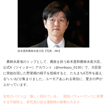
鈴木憲和農林水産大臣【写真：Aflo】
農林水産省のトップとして、農政を担う鈴木憲和農林水産大臣。
公式X（ツイッター）アカウント（@norikazu_0130）で、大臣室
に突如出現した野菜畑の様子を投稿すると、たちまち6万件を超え
る“いいね”が集まりました。ユーモアあふれる発信に、驚きの声が
上がっています。
女性のバストは「激しく揺れている」 競技パフォーマンスに影響
する可能性も…研究員が語る運動時の衝撃の大きさ