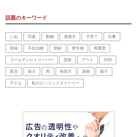
話題のキーワード
いぬ
写真
動物
保護犬
子育て
仕事
実録
不妊治療
閉経
更年期
和栗恵
ゴールデンレトリーバー
芸術
アート
SNS
育児
柴犬
馬
秋田犬
漫画
親子
子ども
私のビハインドストーリー