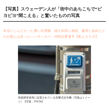
【写真】スウェーデン人が「街中のあちこちで“ピ
ヨピヨ”聞こえる」と驚いたものの写真
本当にしんどかった重い生理痛 婦人科医に相談、服用し始めたピ
ルが私には合った――サッカー・仲田歩夢選手【私とカラダ】
視覚障害者用に設置されている音響式信号機（写真はイメー
ジ）【写真：PIXTA】