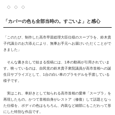
◇ ◇ ◇
「カバーの色も全部当時の。すごいよ」と感心
「このたび、制作した高市早苗総理大臣仕様のスープラを、鈴木貴
子代議士のお力添えにより、無事お手元へお届けいただくことがで
きました」
そんな書き出しで始まる投稿には、1本の動画が引用されていま
す。映っているのは、自民党の鈴木貴子衆院議員が高市首相への誕
生日サプライズとして、1台の白い車のプラモデルを手渡している
様子です。
実はこれ、車好きとして知られる高市首相の愛車「スープラ」を
再現したもの。かつて首相自身がレストア（修復）して話題となっ
た仕様を、ボディの色はもちろん、内装など細部にもこだわって形
にした特別な作品です。