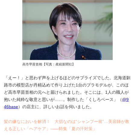
高市早苗首相【写真：産経新聞社】
「えー！」と思わず声を上げるほどのサプライズでした。北海道釧
路市の模型店が丹精込めて作り上げた1台のプラモデルが、このほ
ど高市早苗首相の元へと届けられました。そこには、1人の職人が
抱いた純粋な敬意と思いが……。制作した「くしろベース」（
@9
46base
）の店主に、詳しいお話を伺いました。
髪の嫌なにおいを解消！ 大切なのは“シャンプー前”…美容師が教
える正しい「ヘアケア」――特集「夏の汗対策」