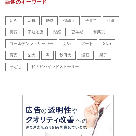
話題のキーワード
いぬ
写真
動物
保護犬
子育て
仕事
実録
不妊治療
閉経
更年期
和栗恵
ゴールデンレトリーバー
芸術
アート
SNS
育児
柴犬
馬
秋田犬
漫画
親子
子ども
私のビハインドストーリー