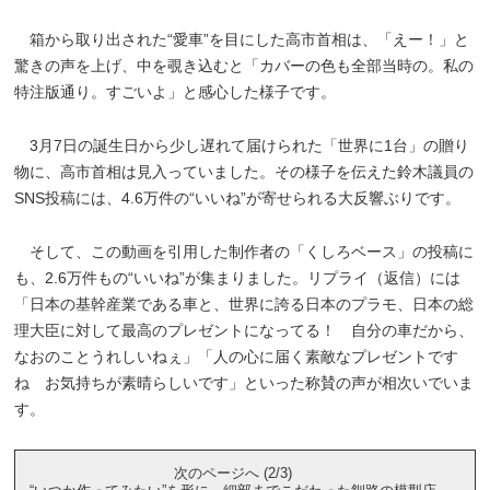
箱から取り出された“愛車”を目にした高市首相は、「えー！」と
驚きの声を上げ、中を覗き込むと「カバーの色も全部当時の。私の
特注版通り。すごいよ」と感心した様子です。
3月7日の誕生日から少し遅れて届けられた「世界に1台」の贈り
物に、高市首相は見入っていました。その様子を伝えた鈴木議員の
SNS投稿には、4.6万件の“いいね”が寄せられる大反響ぶりです。
そして、この動画を引用した制作者の「くしろベース」の投稿に
も、2.6万件もの“いいね”が集まりました。リプライ（返信）には
「日本の基幹産業である車と、世界に誇る日本のプラモ、日本の総
理大臣に対して最高のプレゼントになってる！ 自分の車だから、
なおのことうれしいねぇ」「人の心に届く素敵なプレゼントです
ね お気持ちが素晴らしいです」といった称賛の声が相次いでいま
す。
次のページへ (2/3)