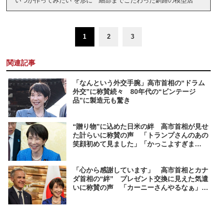
“いつか作ってみたい”を形に 細部までこだわった釧路の模型店
1
2
3
関連記事
「なんという外交手腕」高市首相の“ドラム
外交”に称賛続々 80年代の“ビンテージ
品”に製造元も驚き
“贈り物”に込めた日米の絆 高市首相が見せ
た計らいに称賛の声 「トランプさんのあの
笑顔初めて見ました」「かっこよすぎま
す！」
「心から感謝しています」 高市首相とカナ
ダ首相の“絆” プレゼント交換に見えた気遣
いに称賛の声 「カーニーさんやるなぁ」
「素敵なサプライズですね」