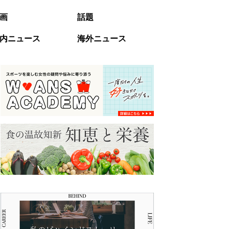
画
話題
内ニュース
海外ニュース