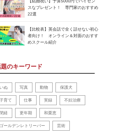
【結婚祝い】予算5000円でハイセン
スなプレゼント！ 専門家のおすすめ
22選
【比較表】英会話で全く話せない初心
者向け！ オンライン＆対面のおすす
めスクール紹介
話題のキーワード
いぬ
写真
動物
保護犬
子育て
仕事
実録
不妊治療
閉経
更年期
和栗恵
ゴールデンレトリーバー
芸術