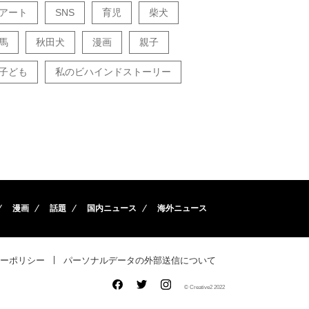
アート
SNS
育児
柴犬
馬
秋田犬
漫画
親子
子ども
私のビハインドストーリー
漫画
話題
国内ニュース
海外ニュース
ーポリシー
パーソナルデータの外部送信について
© Creative2 2022