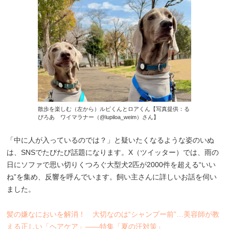
散歩を楽しむ（左から）ルピくんとロアくん【写真提供：る
ぴろあ ワイマラナー（@lupiloa_weim）さん】
「中に人が入っているのでは？」と疑いたくなるような姿のいぬ
は、SNSでたびたび話題になります。X（ツイッター）では、雨の
日にソファで思い切りくつろぐ大型犬2匹が2000件を超える“いい
ね”を集め、反響を呼んでいます。飼い主さんに詳しいお話を伺い
ました。
髪の嫌なにおいを解消！ 大切なのは“シャンプー前”…美容師が教
える正しい「ヘアケア」――特集「夏の汗対策」