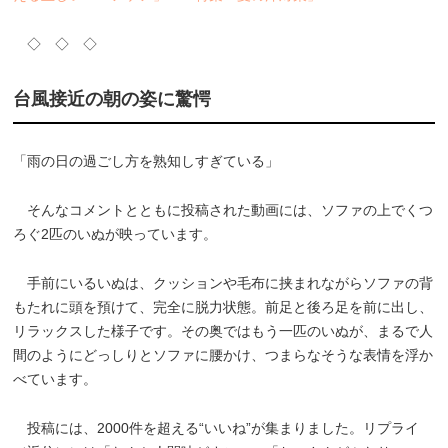
◇ ◇ ◇
台風接近の朝の姿に驚愕
「雨の日の過ごし方を熟知しすぎている」
そんなコメントとともに投稿された動画には、ソファの上でくつ
ろぐ2匹のいぬが映っています。
手前にいるいぬは、クッションや毛布に挟まれながらソファの背
もたれに頭を預けて、完全に脱力状態。前足と後ろ足を前に出し、
リラックスした様子です。その奥ではもう一匹のいぬが、まるで人
間のようにどっしりとソファに腰かけ、つまらなそうな表情を浮か
べています。
投稿には、2000件を超える“いいね”が集まりました。リプライ