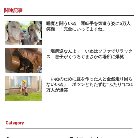
関連記事
睡魔と闘ういぬ 運転手を気遣う姿に5万人
笑顔 「完全にいってますね」
「場所逆なんよ」 いぬはソファでリラック
ス 息子がくつろぐまさかの場所に爆笑
「いぬのために庭を作った人と全然走り回ら
ないいぬ」 ポツンとたたずむ“ふたり”に21
万人が爆笑
Category