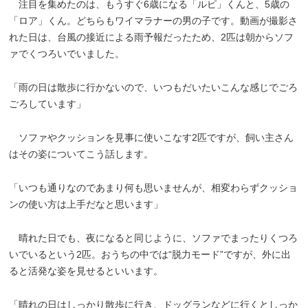
注目を集めたのは、もうすぐ6歳になる「ルピ」くんと、5歳の
「ロア」くん。どちらもワイマラナーの男の子です。動画が撮影さ
れた日は、台風の接近による雨予報だったため、2匹は朝からソフ
ァでくつろいでいました。
「雨の日は散歩に行かないので、いつもだいたいこんな感じでごろ
ごろしています」
ソファやクッションを見事に使いこなす2匹ですが、飼い主さん
はその姿についてこう話します。
「いつも通りなのであまり何も思いませんが、相変わらずクッショ
ンの使い方は上手だなと思います」
晴れた日でも、夜になると同じように、ソファでまったりくつろ
いでいるという2匹。おうちの中では“脱力モード”ですが、外に出
ると活発な姿を見せるといいます。
「晴れの日はしっかり散歩に行き、ドッグランなどに行くとしっか