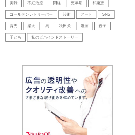
実録
不妊治療
閉経
更年期
和栗恵
ゴールデンレトリーバー
芸術
アート
SNS
育児
柴犬
馬
秋田犬
漫画
親子
子ども
私のビハインドストーリー