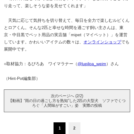
り走って、楽しそうな姿を見せてくれます」
天気に応じて気持ちを切り替えて、毎日を全力で楽しむルピくん
とロアくん。そんな2匹と幸せな時間を過ごす飼い主さんは、東
京・中目黒でペット用品の実店舗「mipet（マイペット）」を運営
しています。かわいいアイテムの数々は、
オンラインショップ
でも
展開中です。
○取材協力：るぴろあ ワイマラナー（
@lupiloa_weim
）さん
（Hint-Pot編集部）
次のページへ (2/2)
【動画】“雨の日の過ごし方を熟知”した2匹の大型犬 ソファでくつ
ろぐ「人間味がすごい」姿 実際の投稿
1
2