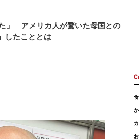
た」 アメリカ人が驚いた母国との
」したこととは
C
食
か
カ
お