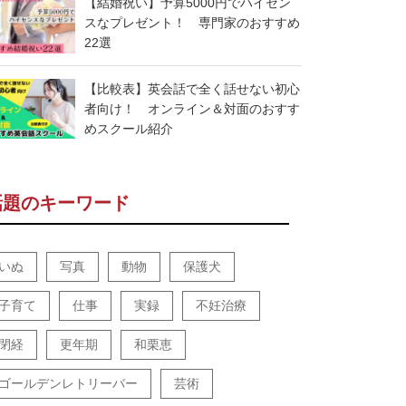
【結婚祝い】予算5000円でハイセン
スなプレゼント！ 専門家のおすすめ
22選
【比較表】英会話で全く話せない初心
者向け！ オンライン＆対面のおすす
めスクール紹介
話題のキーワード
いぬ
写真
動物
保護犬
子育て
仕事
実録
不妊治療
閉経
更年期
和栗恵
ゴールデンレトリーバー
芸術