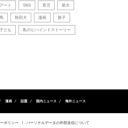
アート
SNS
育児
柴犬
馬
秋田犬
漫画
親子
子ども
私のビハインドストーリー
漫画
話題
国内ニュース
海外ニュース
ーポリシー
パーソナルデータの外部送信について