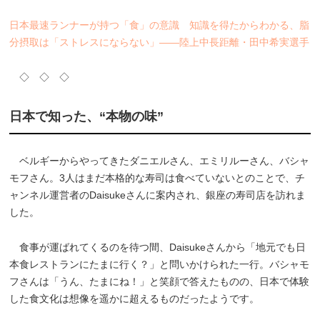
日本最速ランナーが持つ「食」の意識 知識を得たからわかる、脂
分摂取は「ストレスにならない」――陸上中長距離・田中希実選手
◇ ◇ ◇
日本で知った、“本物の味”
ベルギーからやってきたダニエルさん、エミリルーさん、バシャ
モフさん。3人はまだ本格的な寿司は食べていないとのことで、チ
ャンネル運営者のDaisukeさんに案内され、銀座の寿司店を訪れま
した。
食事が運ばれてくるのを待つ間、Daisukeさんから「地元でも日
本食レストランにたまに行く？」と問いかけられた一行。バシャモ
フさんは「うん、たまにね！」と笑顔で答えたものの、日本で体験
した食文化は想像を遥かに超えるものだったようです。