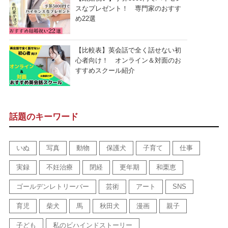
スなプレゼント！ 専門家のおすす
め22選
【比較表】英会話で全く話せない初
心者向け！ オンライン＆対面のお
すすめスクール紹介
話題のキーワード
いぬ
写真
動物
保護犬
子育て
仕事
実録
不妊治療
閉経
更年期
和栗恵
ゴールデンレトリーバー
芸術
アート
SNS
育児
柴犬
馬
秋田犬
漫画
親子
子ども
私のビハインドストーリー