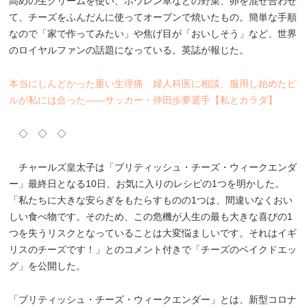
高めの生クリームを使い、ホウレン草などの野菜、卵を混ぜ合わせ
て、チーズをふんだんに使ってオーブンで焼いたもの。簡単な手順
なので「家で作ってみたい」や焦げ目が「おいしそう」など、世界
のロイヤルファンの話題になっている。英誌が報じた。
本当にしんどかった重い生理痛 婦人科医に相談、服用し始めたピ
ルが私には合った――サッカー・仲田歩夢選手【私とカラダ】
◇ ◇ ◇
チャールズ皇太子は「ブリティッシュ・チーズ・ウィークエンダ
ー」最終日となる10日、お気に入りのレシピの1つを明かした。
「私たちに大きな安らぎをもたらすものの1つは、間違いなくおい
しい食べ物です。そのため、この危機が人生の最も大きな喜びの1
つを失うリスクとなっていることは大変悩ましいです。それはイギ
リスのチーズです！」とのコメント付きで「チーズのベイクドエッ
グ」を公開した。
「ブリティッシュ・チーズ・ウィークエンダー」とは、新型コロナ