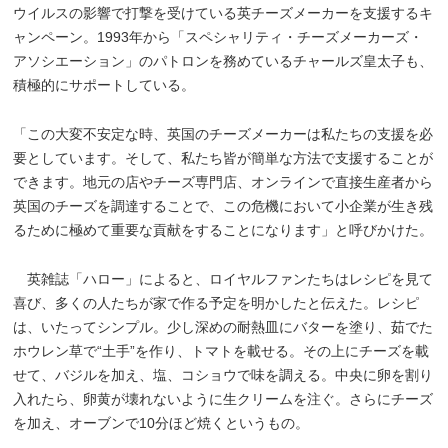
ウイルスの影響で打撃を受けている英チーズメーカーを支援するキ
ャンペーン。1993年から「スペシャリティ・チーズメーカーズ・
アソシエーション」のパトロンを務めているチャールズ皇太子も、
積極的にサポートしている。
「この大変不安定な時、英国のチーズメーカーは私たちの支援を必
要としています。そして、私たち皆が簡単な方法で支援することが
できます。地元の店やチーズ専門店、オンラインで直接生産者から
英国のチーズを調達することで、この危機において小企業が生き残
るために極めて重要な貢献をすることになります」と呼びかけた。
英雑誌「ハロー」によると、ロイヤルファンたちはレシピを見て
喜び、多くの人たちが家で作る予定を明かしたと伝えた。レシピ
は、いたってシンプル。少し深めの耐熱皿にバターを塗り、茹でた
ホウレン草で“土手”を作り、トマトを載せる。その上にチーズを載
せて、バジルを加え、塩、コショウで味を調える。中央に卵を割り
入れたら、卵黄が壊れないように生クリームを注ぐ。さらにチーズ
を加え、オーブンで10分ほど焼くというもの。