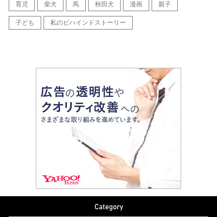
育児
柴犬
馬
秋田犬
漫画
親子
子ども
私のビハインドストーリー
Category