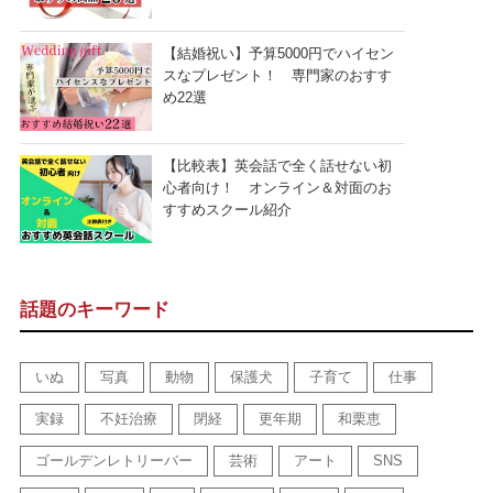
【結婚祝い】予算5000円でハイセン
スなプレゼント！ 専門家のおすす
め22選
【比較表】英会話で全く話せない初
心者向け！ オンライン＆対面のお
すすめスクール紹介
話題のキーワード
いぬ
写真
動物
保護犬
子育て
仕事
実録
不妊治療
閉経
更年期
和栗恵
ゴールデンレトリーバー
芸術
アート
SNS