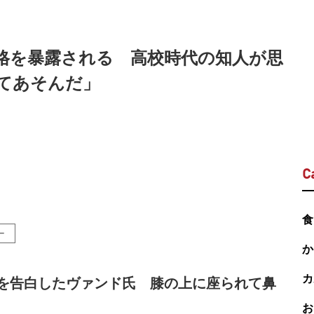
性格を暴露される 高校時代の知人が思
てあそんだ」
C
食
ー
か
カ
を告白したヴァンド氏 膝の上に座られて鼻
お