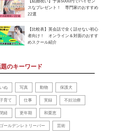
【結婚祝い】予算5000円でハイセン
スなプレゼント！ 専門家のおすすめ
22選
【比較表】英会話で全く話せない初心
者向け！ オンライン＆対面のおすす
めスクール紹介
話題のキーワード
いぬ
写真
動物
保護犬
子育て
仕事
実録
不妊治療
閉経
更年期
和栗恵
ゴールデンレトリーバー
芸術