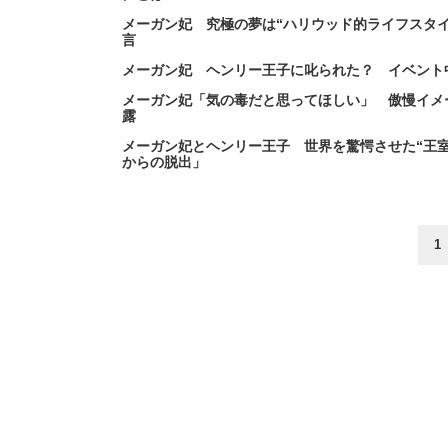
メーガン妃 究極の夢は“ハリウッド的ライフスタ
言
メーガン妃 ヘンリー王子に叱られた？ イベント
メーガン妃「気の毒だと思ってほしい」 傲慢イメ
露
メーガン妃とヘンリー王子 世界を驚愕させた“王室
からの脱出」
1