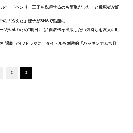
イル” 「ヘンリー王子を説得するのも簡単だった」と近親者が証
中の「冷えた」様子がSNSで話題に
ージ払拭のため“明日にも”自叙伝を出版したい気持ちを友人に吐
引退劇”がTVドラマに タイトルも刺激的「バッキンガム宮殿
2
3