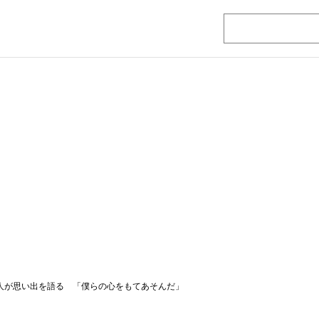
知人が思い出を語る 「僕らの心をもてあそんだ」