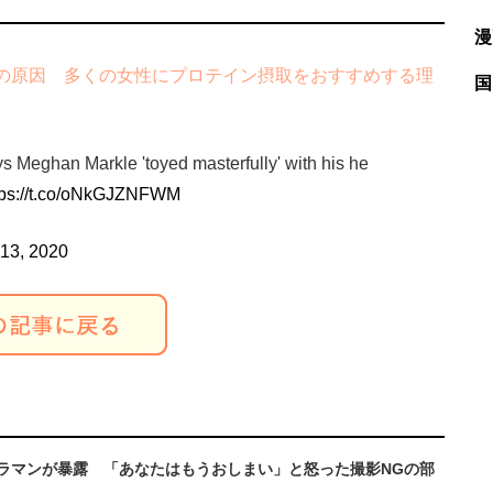
漫
の原因 多くの女性にプロテイン摂取をおすすめする理
国
 Meghan Markle 'toyed masterfully' with his he
tps://t.co/oNkGJZNFWM
13, 2020
メラマンが暴露 「あなたはもうおしまい」と怒った撮影NGの部