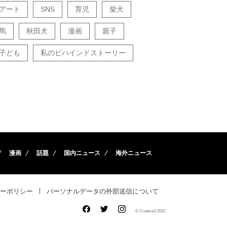
アート
SNS
育児
柴犬
馬
秋田犬
漫画
親子
子ども
私のビハインドストーリー
漫画
話題
国内ニュース
海外ニュース
ーポリシー
パーソナルデータの外部送信について
© Creative2 2022