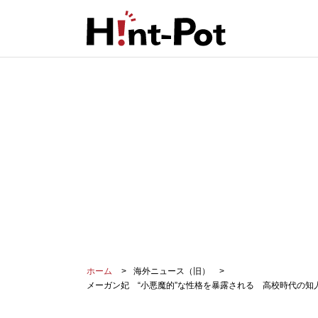
ホーム
海外ニュース（旧）
メーガン妃 “小悪魔的”な性格を暴露される 高校時代の