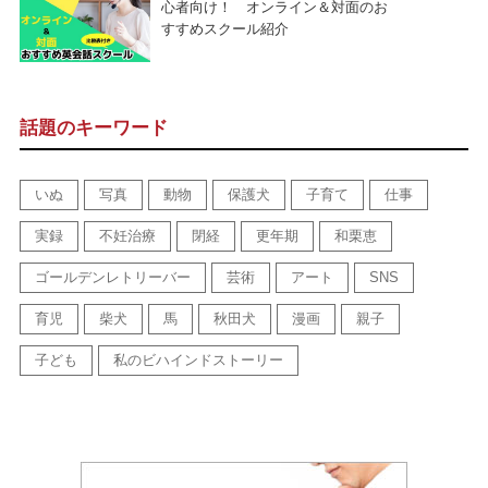
心者向け！ オンライン＆対面のお
すすめスクール紹介
話題のキーワード
いぬ
写真
動物
保護犬
子育て
仕事
実録
不妊治療
閉経
更年期
和栗恵
ゴールデンレトリーバー
芸術
アート
SNS
育児
柴犬
馬
秋田犬
漫画
親子
子ども
私のビハインドストーリー