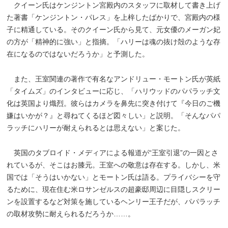
クイーン氏はケンジントン宮殿内のスタッフに取材して書き上げ
た著書「ケンジントン・パレス」を上梓したばかりで、宮殿内の様
子に精通している。そのクイーン氏から見て、元女優のメーガン妃
の方が「精神的に強い」と指摘。「ハリーは魂の抜け殻のような存
在になるのではないだろうか」と予測した。
また、王室関連の著作で有名なアンドリュー・モートン氏が英紙
「タイムズ」のインタビューに応じ、「ハリウッドのパパラッチ文
化は英国より熾烈。彼らはカメラを鼻先に突き付けて『今日のご機
嫌はいかが？』と尋ねてくるほど図々しい」と説明。「そんなパパ
ラッチにハリーが耐えられるとは思えない」と案じた。
英国のタブロイド・メディアによる報道が“王室引退”の一因とさ
れているが、そこはお膝元。王室への敬意は存在する。しかし、米
国では「そうはいかない」とモートン氏は語る。プライバシーを守
るために、現在住む米ロサンゼルスの超豪邸周辺に目隠しスクリー
ンを設置するなど対策を施しているヘンリー王子だが、パパラッチ
の取材攻勢に耐えられるだろうか……。