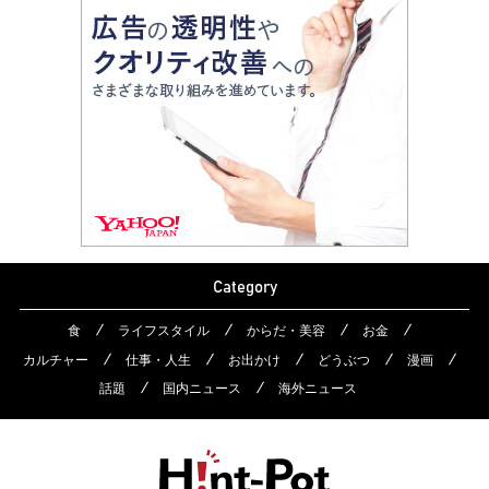
Category
食
ライフスタイル
からだ・美容
お金
カルチャー
仕事・人生
お出かけ
どうぶつ
漫画
話題
国内ニュース
海外ニュース