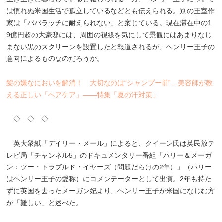
は慣れぬ米国生活で孤立しているなどとも伝えられる。別の王室作
家は「パパラッチに耐えられない」と案じている。現在滞在中の1
9億円超の大豪邸には、周囲の視線を気にして景観にはあまりなじ
まない黒のスクリーンを設置したと報道されるが、ヘンリー王子の
意向によるものなのだろうか。
髪の嫌なにおいを解消！ 大切なのは“シャンプー前”…美容師が教
える正しい「ヘアケア」――特集「夏の汗対策」
◇ ◇ ◇
英大衆紙「デイリー・メール」によると、クイーン氏は英民放テ
レビ局「チャンネル5」のドキュメンタリー番組「ハリー＆メーガ
ン：ツー・トラブルド・イヤーズ（問題だらけの2年）」（ハリー
はヘンリー王子の愛称）にコメンテーターとして出演。2年も持た
ずに英国を去ったメーガン妃より、ヘンリー王子が米国になじむ方
が「難しい」と述べた。