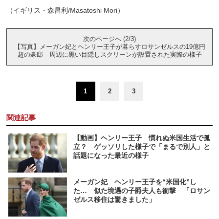
（イギリス・森昌利/Masatoshi Mori）
次のページへ (2/3)
【写真】メーガン妃とヘンリー王子が暮らすロサンゼルスの19億円
超の豪邸 周辺に黒い目隠しスクリーンが設置された実際の様子
1
2
3
関連記事
【動画】ヘンリー王子 慣れぬ米国生活で孤
立？ ゲッソリした様子で「まるで別人」と
話題になった最近の様子
メーガン妃 ヘンリー王子を“米国化”し
た… 似た境遇の子爵夫人も衝撃 「ロサン
ゼルス移住は驚きました」