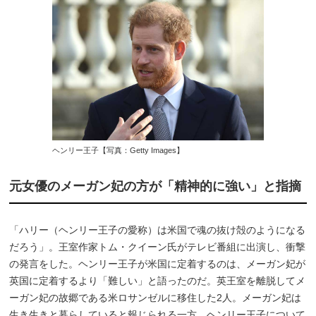
ヘンリー王子【写真：Getty Images】
元女優のメーガン妃の方が「精神的に強い」と指摘
「ハリー（ヘンリー王子の愛称）は米国で魂の抜け殻のようになる
だろう」。王室作家トム・クイーン氏がテレビ番組に出演し、衝撃
の発言をした。ヘンリー王子が米国に定着するのは、メーガン妃が
英国に定着するより「難しい」と語ったのだ。英王室を離脱してメ
ーガン妃の故郷である米ロサンゼルに移住した2人。メーガン妃は
生き生きと暮らしていると報じられる一方、ヘンリー王子について