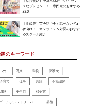
【結婚祝い】予算5000円でハイセン
スなプレゼント！ 専門家のおすすめ
22選
【比較表】英会話で全く話せない初心
者向け！ オンライン＆対面のおすす
めスクール紹介
話題のキーワード
いぬ
写真
動物
保護犬
子育て
仕事
実録
不妊治療
閉経
更年期
和栗恵
ゴールデンレトリーバー
芸術