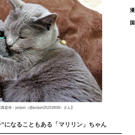
漫
国
junjun（@junjun25253939）さん】
子”になることもある「マリリン」ちゃん