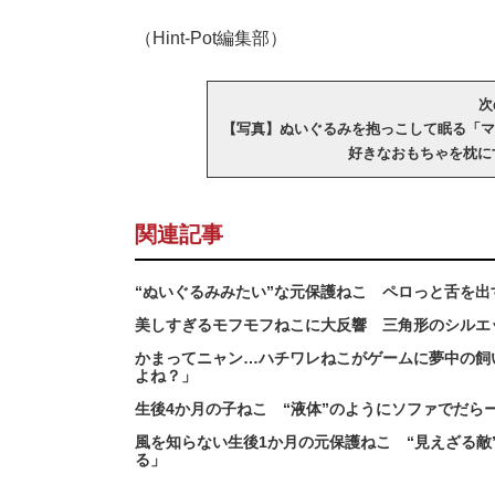
（Hint-Pot編集部）
次
【写真】ぬいぐるみを抱っこして眠る「マ
好きなおもちゃを枕に
関連記事
“ぬいぐるみみたい”な元保護ねこ ペロっと舌を
美しすぎるモフモフねこに大反響 三角形のシルエ
かまってニャン…ハチワレねこがゲームに夢中の飼
よね？」
生後4か月の子ねこ “液体”のようにソファでだ
風を知らない生後1か月の元保護ねこ “見えざる
る」