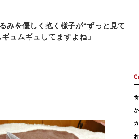
るみを優しく抱く様子が“ずっと見て
ムギュムギュしてますよね」
C
食
か
カ
お