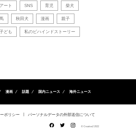
アート
SNS
育児
柴犬
馬
秋田犬
漫画
親子
子ども
私のビハインドストーリー
漫画
話題
国内ニュース
海外ニュース
ーポリシー
パーソナルデータの外部送信について
© Creative2 2022