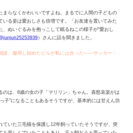
たまらなくかわいいですよね。まるでに人間の子どもの
ている姿は愛おしさも倍増です。「お友達を置いてみた
た、ぬいぐるみを抱っこして眠るねこの様子が“愛おし
@junjun25253939
）さんに話を聞きました。
相談、服用し始めたピルが私には合った――サッカー・
のは、8歳の女の子「マリリン」ちゃん。喜怒哀楽がは
らっ子”になることもあるそうですが、基本的には甘えん坊
ていた三毛猫を保護し12年飼っていたそうですが、突
ても悲しんでいたこともあり、元々飼おうと思っていた