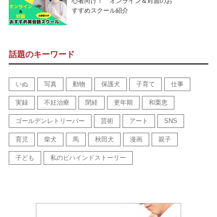
心者向け！ オンライン＆対面のお
すすめスクール紹介
話題のキーワード
いぬ
写真
動物
保護犬
子育て
仕事
実録
不妊治療
閉経
更年期
和栗恵
ゴールデンレトリーバー
芸術
アート
SNS
育児
柴犬
馬
秋田犬
漫画
親子
子ども
私のビハインドストーリー