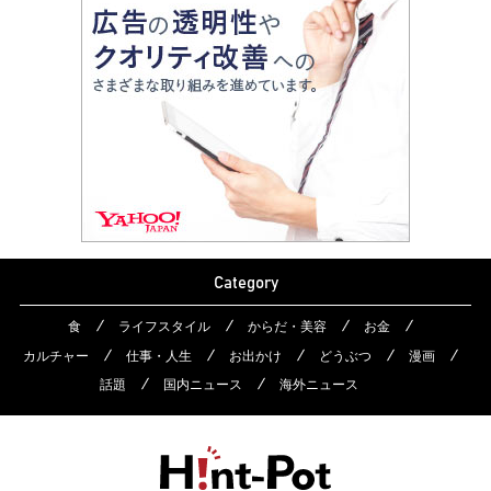
Category
食
ライフスタイル
からだ・美容
お金
カルチャー
仕事・人生
お出かけ
どうぶつ
漫画
話題
国内ニュース
海外ニュース