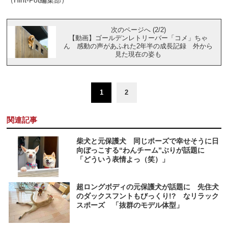
次のページへ (2/2)
【動画】ゴールデンレトリーバー「コメ」ちゃ
ん 感動の声があふれた2年半の成長記録 外から
見た現在の姿も
1
2
関連記事
柴犬と元保護犬 同じポーズで幸せそうに日
向ぼっこする“わんチーム”ぶりが話題に
「どういう表情よっ（笑）」
超ロングボディの元保護犬が話題に 先住犬
のダックスフントもびっくり!? なリラック
スポーズ 「抜群のモデル体型」