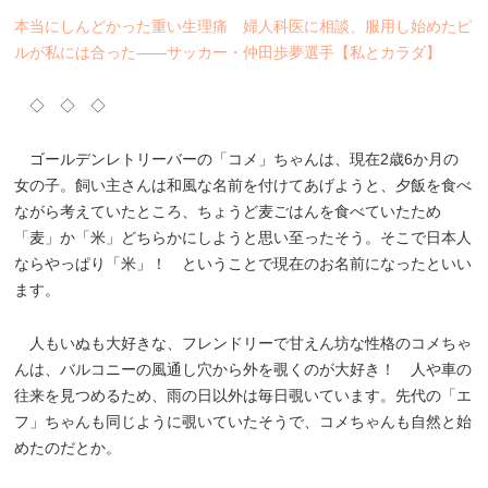
本当にしんどかった重い生理痛 婦人科医に相談、服用し始めたピ
ルが私には合った――サッカー・仲田歩夢選手【私とカラダ】
◇ ◇ ◇
ゴールデンレトリーバーの「コメ」ちゃんは、現在2歳6か月の
女の子。飼い主さんは和風な名前を付けてあげようと、夕飯を食べ
ながら考えていたところ、ちょうど麦ごはんを食べていたため
「麦」か「米」どちらかにしようと思い至ったそう。そこで日本人
ならやっぱり「米」！ ということで現在のお名前になったといい
ます。
人もいぬも大好きな、フレンドリーで甘えん坊な性格のコメちゃ
んは、バルコニーの風通し穴から外を覗くのが大好き！ 人や車の
往来を見つめるため、雨の日以外は毎日覗いています。先代の「エ
フ」ちゃんも同じように覗いていたそうで、コメちゃんも自然と始
めたのだとか。