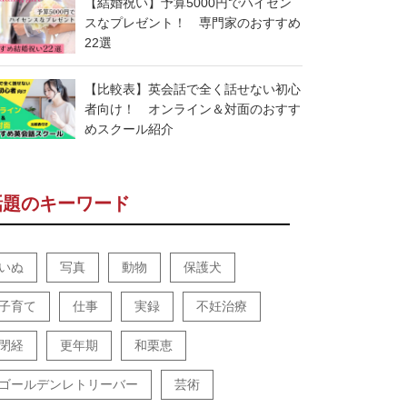
【結婚祝い】予算5000円でハイセン
スなプレゼント！ 専門家のおすすめ
22選
【比較表】英会話で全く話せない初心
者向け！ オンライン＆対面のおすす
めスクール紹介
話題のキーワード
いぬ
写真
動物
保護犬
子育て
仕事
実録
不妊治療
閉経
更年期
和栗恵
ゴールデンレトリーバー
芸術