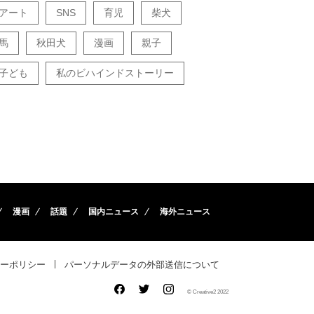
アート
SNS
育児
柴犬
馬
秋田犬
漫画
親子
子ども
私のビハインドストーリー
漫画
話題
国内ニュース
海外ニュース
ーポリシー
パーソナルデータの外部送信について
© Creative2 2022