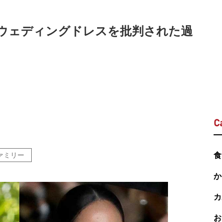
にウェディングドレスを批判された過
C
ァミリー
食
か
カ
お