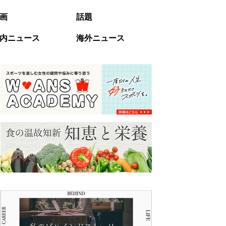
画
話題
内ニュース
海外ニュース