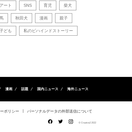
アート
SNS
育児
柴犬
馬
秋田犬
漫画
親子
子ども
私のビハインドストーリー
漫画
話題
国内ニュース
海外ニュース
ーポリシー
パーソナルデータの外部送信について
© Creative2 2022