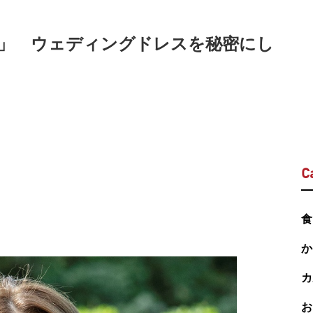
」 ウェディングドレスを秘密にし
C
食
か
カ
お