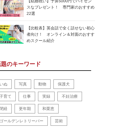
【結婚祝い】予算5000円でハイセン
スなプレゼント！ 専門家のおすすめ
22選
【比較表】英会話で全く話せない初心
者向け！ オンライン＆対面のおすす
めスクール紹介
話題のキーワード
いぬ
写真
動物
保護犬
子育て
仕事
実録
不妊治療
閉経
更年期
和栗恵
ゴールデンレトリーバー
芸術