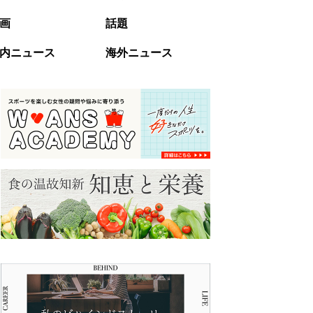
画
話題
内ニュース
海外ニュース